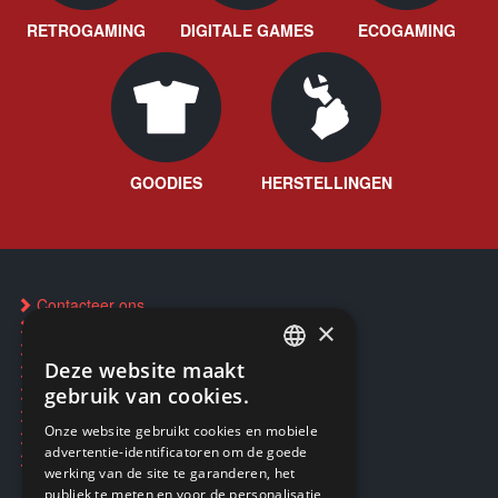
RETROGAMING
DIGITALE GAMES
ECOGAMING
GOODIES
HERSTELLINGEN
Contacteer ons
×
FAQ
Een winkel vinden
Deze website maakt
Inkoop Pokémon-kaarten
FRENCH
gebruik van cookies.
Reservering via SMS
CD & Disc herstelservice
FRENCH
Onze website gebruikt cookies en mobiele
Reparaties & After-sales
advertentie-identificatoren om de goede
DUTCH
Smartpunten
werking van de site te garanderen, het
ENGLISH
publiek te meten en voor de personalisatie