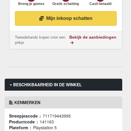
Breng je games
Gratis schatting
Cash betaald
Mijn inkoop schatten
Tweedehands kopen voor een
Bekijk de aanbiedingen
prikje
BESCHIKBAARHEID IN DE WINKEL
KENMERKEN
Streepjescode :
711719443995
Productcode :
141163
Plateform :
Playstation 5