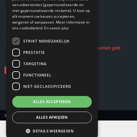
van advertenties (gepersonaliseerde en
niet-gepersonaliseerde reclame). U kunt op
Ecogaming
elk moment uw keuzes accepteren,
Verzending en retouren
weigeren of aanpassen. Meer informatie in
Privacybeleid
ons cookiebeleid.
En savoir plus
Algemene voorwaarden
STRIKT NOODZAKELIJK
Opkopen en doorverkopen van spellen voor contant geld
PRESTATIE
TARGETING
FUNCTIONEEL
NIET-GECLASSIFICEERD
ALLES ACCEPTEREN
© Copyright 2026 Smartoys SA.
ALLES AFWIJZEN
DETAILS WEERGEVEN