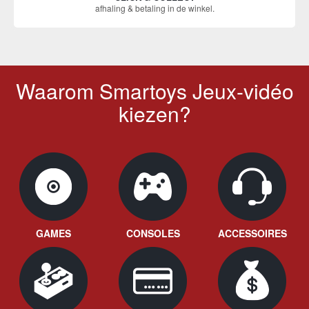
afhaling & betaling in de winkel.
Waarom Smartoys Jeux-vidéo
kiezen?
GAMES
CONSOLES
ACCESSOIRES