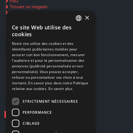
FAQ
Trouver un magasin
Rachat cartes Pokémon
×
Réservation par SMS
Restauration CD griffés
Ce site Web utilise des
FRENCH
Réparations & SAV
cookies
Smartpoints
FRENCH
Notre site utilise des cookies et des
identifiants publicitaires mobiles pour
DUTCH
assurer son bon fonctionnement, mesurer
Ecogaming
ENGLISH
l'audience et pour la personnalisation des
Expédition & retours
annonces (publicité personnalisée et non
Confidentialité
personnalisée). Vous pouvez accepter,
Conditions générales
refuser ou personnaliser vos choix à tout
EA Sport UFC 6
moment. En savoir plus dans notre Politique
Call of Duty: Modern Warfare 4
relative aux cookies.
En savoir plus
Rachat et revente de jeux en cash
STRICTEMENT NÉCESSAIRES
PERFORMANCE
CIBLAGE