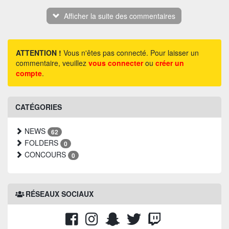
Afficher la suite des commentaires
ATTENTION !
Vous n'êtes pas connecté. Pour laisser un
commentaire, veuillez
vous connecter
ou
créer un
compte
.
CATÉGORIES
NEWS
62
FOLDERS
0
CONCOURS
0
RÉSEAUX SOCIAUX