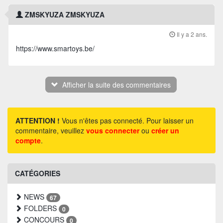
ZMSKYUZA ZMSKYUZA
Il y a 2 ans.
https://www.smartoys.be/
Afficher la suite des commentaires
ATTENTION !
Vous n'êtes pas connecté. Pour laisser un
commentaire, veuillez
vous connecter
ou
créer un
compte
.
CATÉGORIES
NEWS
67
FOLDERS
0
CONCOURS
0