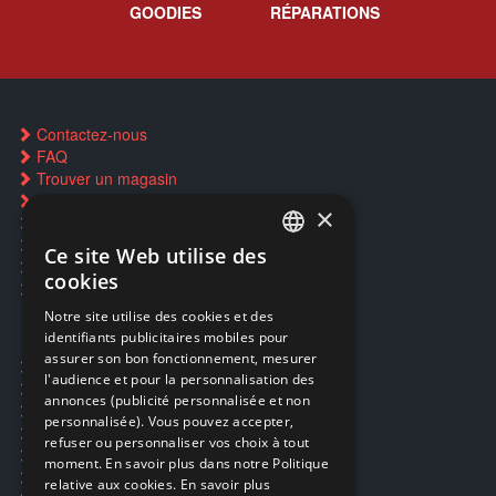
GOODIES
RÉPARATIONS
Contactez-nous
FAQ
Trouver un magasin
Rachat cartes Pokémon
×
Réservation par SMS
Restauration CD griffés
Ce site Web utilise des
FRENCH
Réparations & SAV
cookies
Smartpoints
FRENCH
Notre site utilise des cookies et des
identifiants publicitaires mobiles pour
DUTCH
assurer son bon fonctionnement, mesurer
Ecogaming
ENGLISH
l'audience et pour la personnalisation des
Expédition & retours
annonces (publicité personnalisée et non
Confidentialité
personnalisée). Vous pouvez accepter,
Conditions générales
refuser ou personnaliser vos choix à tout
EA Sport UFC 6
moment. En savoir plus dans notre Politique
Call of Duty: Modern Warfare 4
relative aux cookies.
En savoir plus