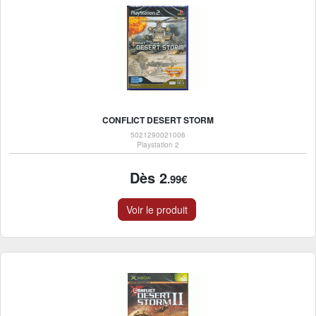
CONFLICT DESERT STORM
5021290021006
Playstation 2
Dès 2
.99€
Voir le produit