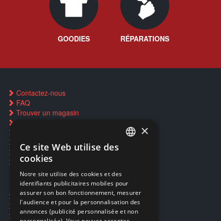
GOODIES
RÉPARATIONS
Contactez-nous
FAQ
Trouver un magasin
Rachat cartes Pokémon
×
Réservation par SMS
Restauration CD griffés
Ce site Web utilise des
FRENCH
Réparations & SAV
cookies
Smartpoints
FRENCH
Notre site utilise des cookies et des
identifiants publicitaires mobiles pour
DUTCH
assurer son bon fonctionnement, mesurer
Ecogaming
ENGLISH
l'audience et pour la personnalisation des
Expédition & retours
annonces (publicité personnalisée et non
Confidentialité
personnalisée). Vous pouvez accepter,