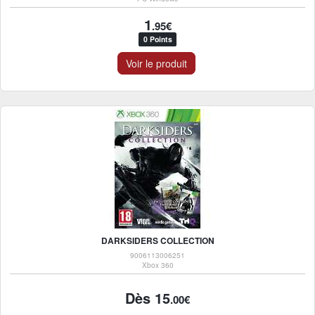
1
.95€
0 Points
Voir le produit
DARKSIDERS COLLECTION
9006113006251
Xbox 360
Dès 15
.00€