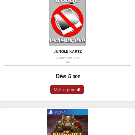
JUNGLE KARTZ
7340044301248
Wii
Dès 5
.00€
Voir le produit