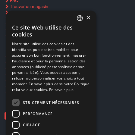
FAQ
Trouver un magasin
Rachat cartes Pokémon
×
Réservation par SMS
Restauration CD griffés
Ce site Web utilise des
FRENCH
Réparations & SAV
cookies
Smartpoints
FRENCH
Notre site utilise des cookies et des
identifiants publicitaires mobiles pour
DUTCH
assurer son bon fonctionnement, mesurer
Ecogaming
ENGLISH
l'audience et pour la personnalisation des
Expédition & retours
annonces (publicité personnalisée et non
Confidentialité
personnalisée). Vous pouvez accepter,
Conditions générales
refuser ou personnaliser vos choix à tout
EA Sport UFC 6
moment. En savoir plus dans notre Politique
Call of Duty: Modern Warfare 4
relative aux cookies.
En savoir plus
Rachat et revente de jeux en cash
STRICTEMENT NÉCESSAIRES
PERFORMANCE
CIBLAGE