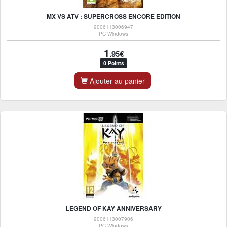
MX VS ATV : SUPERCROSS ENCORE EDITION
9006113006947
PC Windows
1
.95€
0 Points
Ajouter au panier
LEGEND OF KAY ANNIVERSARY
9006113007906
PC Windows