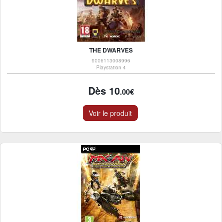
THE DWARVES
9006113008996
Playstation 4
Dès 10
.00€
Voir le produit