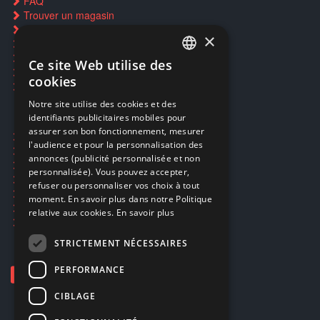
FAQ
Trouver un magasin
Rachat cartes Pokémon
×
Réservation par SMS
Restauration CD griffés
Ce site Web utilise des
FRENCH
Réparations & SAV
cookies
Smartpoints
FRENCH
Notre site utilise des cookies et des
identifiants publicitaires mobiles pour
DUTCH
assurer son bon fonctionnement, mesurer
Ecogaming
ENGLISH
l'audience et pour la personnalisation des
Expédition & retours
annonces (publicité personnalisée et non
Confidentialité
personnalisée). Vous pouvez accepter,
Conditions générales
refuser ou personnaliser vos choix à tout
EA Sport UFC 6
moment. En savoir plus dans notre Politique
Call of Duty: Modern Warfare 4
relative aux cookies.
En savoir plus
Rachat et revente de jeux en cash
STRICTEMENT NÉCESSAIRES
PERFORMANCE
CIBLAGE