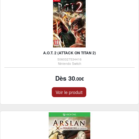
A.O.T. 2 (ATTACK ON TITAN 2)
5060327534416
Nintendo Switch
Dès 30
.00€
Voir le produit