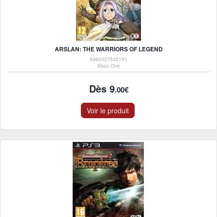
ARSLAN: THE WARRIORS OF LEGEND
5060327532191
Xbox One
Dès 9
.00€
Voir le produit