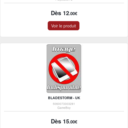
Dès 12
.00€
Voir le produit
BLADESTORM - UK
5060073303281
GameBoy
Dès 15
.00€