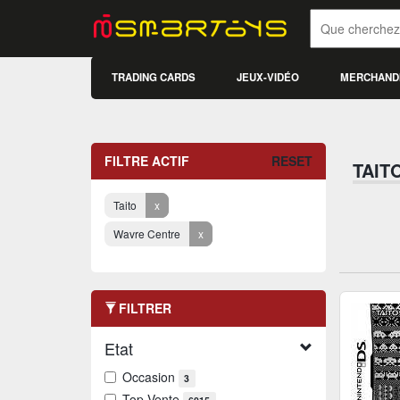
TRADING CARDS
JEUX-VIDÉO
MERCHAND
FILTRE ACTIF
RESET
TAIT
Taito
x
Wavre Centre
x
FILTRER
Etat
Occasion
3
Top Vente