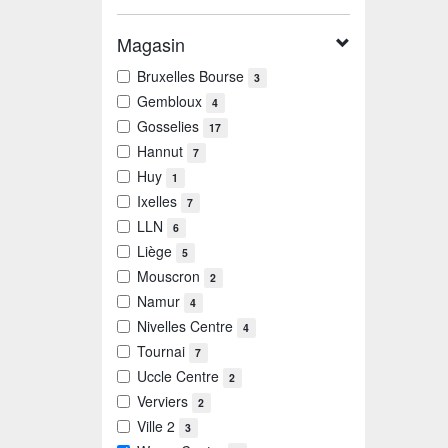
Magasin
Bruxelles Bourse
3
Gembloux
4
Gosselies
17
Hannut
7
Huy
1
Ixelles
7
LLN
6
Liège
5
Mouscron
2
Namur
4
Nivelles Centre
4
Tournai
7
Uccle Centre
2
Verviers
2
Ville 2
3