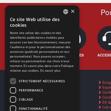
Pou
×
Ce site Web utilise des
FRENCH
cookies
FRENCH
Notre site utilise des cookies et des
identifiants publicitaires mobiles pour
DUTCH
assurer son bon fonctionnement, mesurer
ENGLISH
l'audience et pour la personnalisation des
annonces (publicité personnalisée et non
JEUX VIDÉO
CONSOLES
ACCESS
personnalisée). Vous pouvez accepter,
refuser ou personnaliser vos choix à tout
moment. En savoir plus dans notre Politique
relative aux cookies.
En savoir plus
STRICTEMENT NÉCESSAIRES
Contactez-nous
Ecog
FAQ
Expéd
PERFORMANCE
Trouver un magasin
Confid
Rachat cartes Pokémon
Condi
CIBLAGE
Réservation par SMS
EA Sp
Restauration CD griffés
Call 
FONCTIONNALITÉ