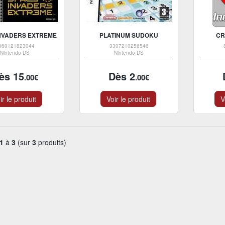
NVADERS EXTREME
PLATINUM SUDOKU
CR
060121823044
3307210256546
Nintendo DS
Nintendo DS
ès 15
Dès 2
.00€
.00€
ir le produit
Voir le produit
V
1
à
3
(sur
3
produits)