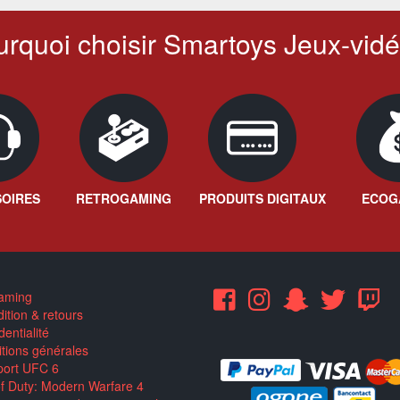
rquoi choisir Smartoys Jeux-vidé
OIRES
RETROGAMING
PRODUITS DIGITAUX
ECOG
aming
ition & retours
entialité
tions générales
ort UFC 6
of Duty: Modern Warfare 4