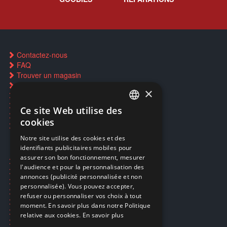
Contactez-nous
FAQ
Trouver un magasin
Rachat cartes Pokémon
×
Réservation par SMS
Restauration CD griffés
Ce site Web utilise des
FRENCH
Réparations & SAV
cookies
Smartpoints
FRENCH
Notre site utilise des cookies et des
identifiants publicitaires mobiles pour
DUTCH
assurer son bon fonctionnement, mesurer
Ecogaming
ENGLISH
l'audience et pour la personnalisation des
Expédition & retours
annonces (publicité personnalisée et non
Confidentialité
personnalisée). Vous pouvez accepter,
Conditions générales
refuser ou personnaliser vos choix à tout
EA Sport UFC 6
moment. En savoir plus dans notre Politique
Call of Duty: Modern Warfare 4
relative aux cookies.
En savoir plus
Rachat et revente de jeux en cash