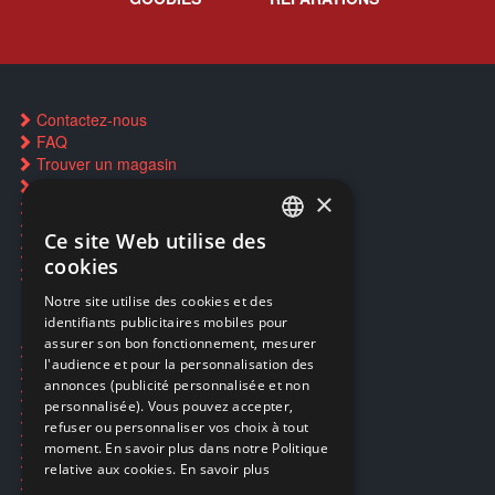
Contactez-nous
FAQ
Trouver un magasin
Rachat cartes Pokémon
×
Réservation par SMS
Restauration CD griffés
Ce site Web utilise des
FRENCH
Réparations & SAV
cookies
Smartpoints
FRENCH
Notre site utilise des cookies et des
identifiants publicitaires mobiles pour
DUTCH
assurer son bon fonctionnement, mesurer
Ecogaming
ENGLISH
l'audience et pour la personnalisation des
Expédition & retours
annonces (publicité personnalisée et non
Confidentialité
personnalisée). Vous pouvez accepter,
Conditions générales
refuser ou personnaliser vos choix à tout
EA Sport UFC 6
moment. En savoir plus dans notre Politique
Call of Duty: Modern Warfare 4
relative aux cookies.
En savoir plus
Rachat et revente de jeux en cash