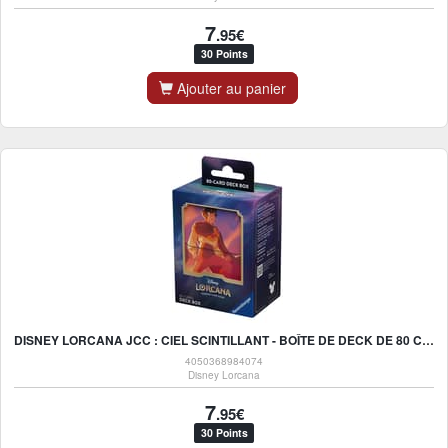
7
.95€
30 Points
Ajouter au panier
DISNEY LORCANA JCC : CIEL SCINTILLANT - BOÎTE DE DECK DE 80 CARTES ALADDIN - UK
4050368984074
Disney Lorcana
7
.95€
30 Points