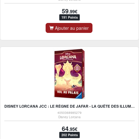
59
.99€
191 Points
Ajouter au panier
DISNEY LORCANA JCC : LE RÈGNE DE JAFAR - LA QUÊTE DES ILLUMINEURS : VOL AU PALAIS - FR
4050368985279
Disney Lorcana
64
.95€
202 Points