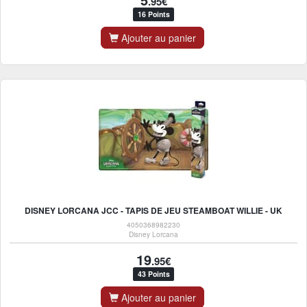
.95€
16 Points
Ajouter au panier
DISNEY LORCANA JCC - TAPIS DE JEU STEAMBOAT WILLIE - UK
4050368982230
Disney Lorcana
19
.95€
43 Points
Ajouter au panier