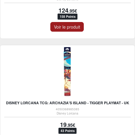
124
.95€
158 Points
Voir le produit
DISNEY LORCANA TCG: ARCHAZIA'S ISLAND - TIGGER PLAYMAT - UK
4050368985385
Disney Lorcana
19
.95€
43 Points