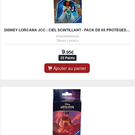
DISNEY LORCANA JCC : CIEL SCINTILLANT - PACK DE 65 PROTÈGES-CARTES TIANA - UK
4050368984036
Disney Lorcana
9
.95€
22 Points
Ajouter au panier