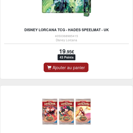
DISNEY LORCANA TCG - HADES SPEELMAT - UK
4050368985415
Disney Lorcana
19
.95€
43 Points
Ajouter au panier