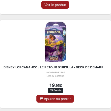
Voir le produit
DISNEY LORCANA JCC : LE RETOUR D’URSULA - DECK DE DÉMARRAGE MIRABEL ET BRUNO
4050368983367
Disney Lorcana
19
.95€
53 Points
Ajouter au panier