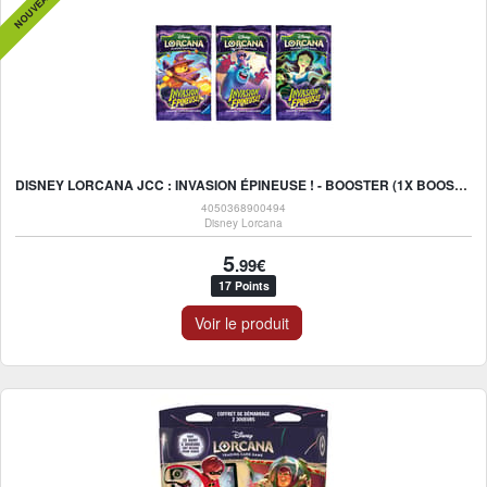
NOUVEAU
DISNEY LORCANA JCC : INVASION ÉPINEUSE ! - BOOSTER (1X BOOSTER ALÉATOIRE) - FR
4050368900494
Disney Lorcana
5
.99€
17 Points
Voir le produit