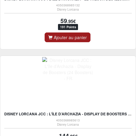
4050368985132
Disney Lorcana
59
.95€
191 Points
Ajouter au panier
DISNEY LORCANA JCC : L'ÎLE D’ARCHAZIA - DISPLAY DE BOOSTERS (24 BOOSTERS) - FR
4050368985613
Disney Lorcana
144