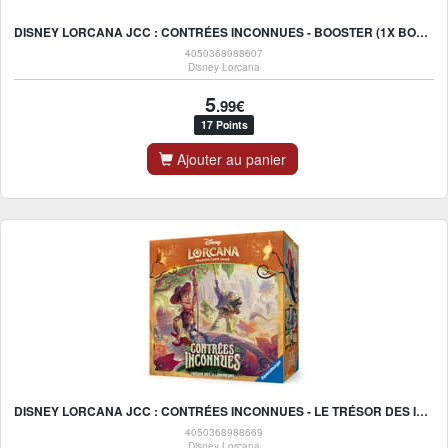
DISNEY LORCANA JCC : CONTRÉES INCONNUES - BOOSTER (1X BOOSTER ALÉATOIRE) - FR
4050368988607
Disney Lorcana
5
.99€
17 Points
Ajouter au panier
DISNEY LORCANA JCC : CONTRÉES INCONNUES - LE TRÉSOR DES ILLUMINEURS - FR
4050368988669
Disney Lorcana