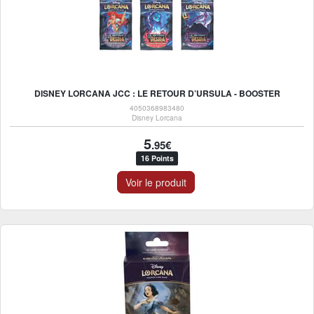
DISNEY LORCANA JCC : LE RETOUR D’URSULA - BOOSTER
4050368983480
Disney Lorcana
5
.95€
16 Points
Voir le produit