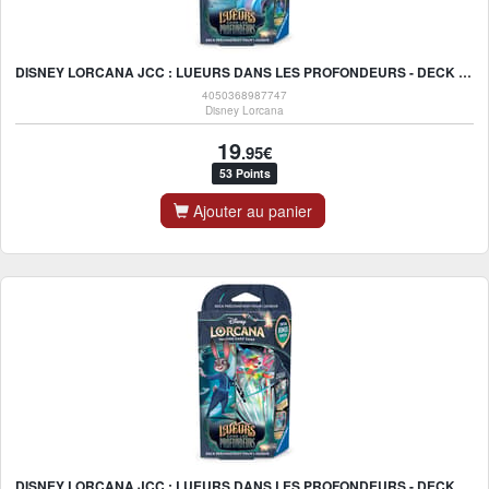
DISNEY LORCANA JCC : LUEURS DANS LES PROFONDEURS - DECK DE DÉMARRAGE SIMBA ET MEGARA - FR
4050368987747
Disney Lorcana
19
.95€
53 Points
Ajouter au panier
DISNEY LORCANA JCC : LUEURS DANS LES PROFONDEURS - DECK DE DÉMARRAGE JUDY HOPPS ET ROBIN DES BOIS - FR