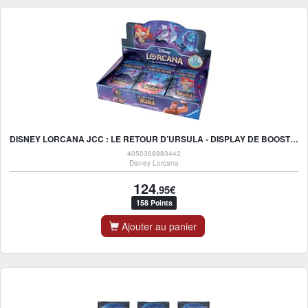
DISNEY LORCANA JCC : LE RETOUR D’URSULA - DISPLAY DE BOOSTERS (24 BOOSTERS) - FR
4050368983442
Disney Lorcana
124
.95€
158 Points
Ajouter au panier