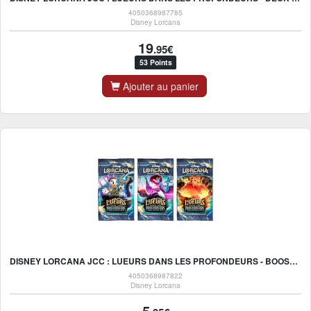
4050368987785
Disney Lorcana
19
.95€
53 Points
Ajouter au panier
DISNEY LORCANA JCC : LUEURS DANS LES PROFONDEURS - BOOSTER (1X BOOSTER ALÉATOIRE) - FR
4050368987822
Disney Lorcana
5