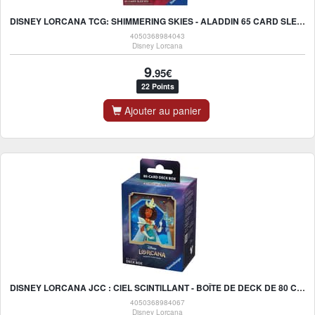
DISNEY LORCANA TCG: SHIMMERING SKIES - ALADDIN 65 CARD SLEEVES - UK
4050368984043
Disney Lorcana
9
.95€
22 Points
Ajouter au panier
DISNEY LORCANA JCC : CIEL SCINTILLANT - BOÎTE DE DECK DE 80 CARTES TIANA - UK
4050368984067
Disney Lorcana