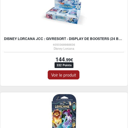
DISNEY LORCANA JCC : GIVRESORT - DISPLAY DE BOOSTERS (24 BOOSTERS) - FR
4050368988836
Disney Lorcana
144
.99€
332 Points
Voir le produit