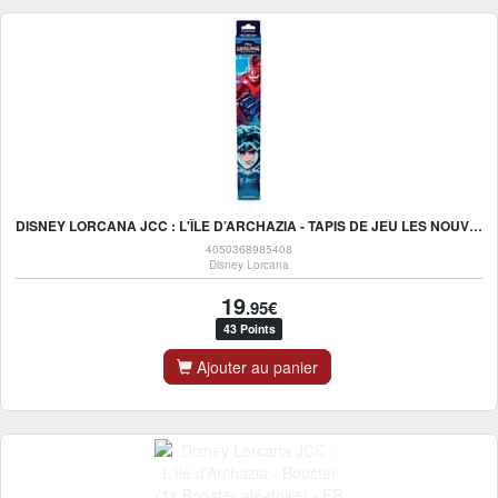
DISNEY LORCANA JCC : L'ÎLE D’ARCHAZIA - TAPIS DE JEU LES NOUVEAUX HÉROS - UK
4050368985408
Disney Lorcana
19
.95€
43 Points
Ajouter au panier