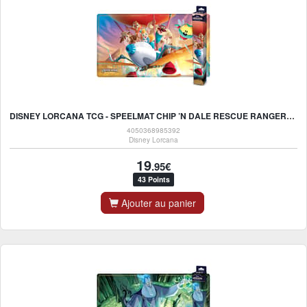
DISNEY LORCANA TCG - SPEELMAT CHIP ’N DALE RESCUE RANGERS - UK
4050368985392
Disney Lorcana
19
.95€
43 Points
Ajouter au panier