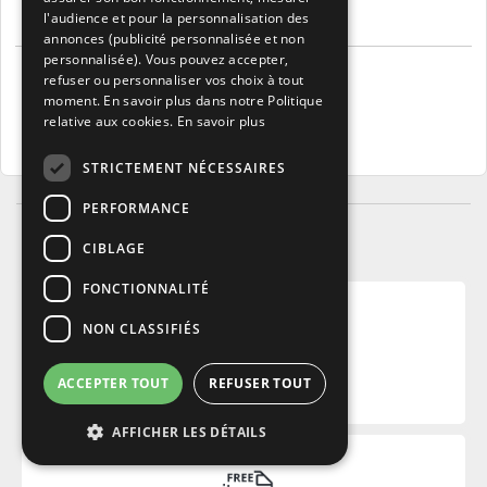
ENGLISH
l'audience et pour la personnalisation des
4050368983626
Disney Lorcana
annonces (publicité personnalisée et non
personnalisée). Vous pouvez accepter,
7
.95€
refuser ou personnaliser vos choix à tout
30 Points
moment. En savoir plus dans notre Politique
relative aux cookies.
En savoir plus
Ajouter au panier
STRICTEMENT NÉCESSAIRES
PERFORMANCE
CIBLAGE
FONCTIONNALITÉ
NON CLASSIFIÉS
PAIEMENT SÉCURISÉ
ACCEPTER TOUT
REFUSER TOUT
Payez en ligne en toute sécurité.
AFFICHER LES DÉTAILS