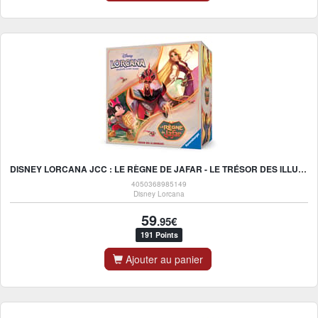
DISNEY LORCANA JCC : LE RÈGNE DE JAFAR - LE TRÉSOR DES ILLUMINEURS - FR
4050368985149
Disney Lorcana
59
.95€
191 Points
Ajouter au panier