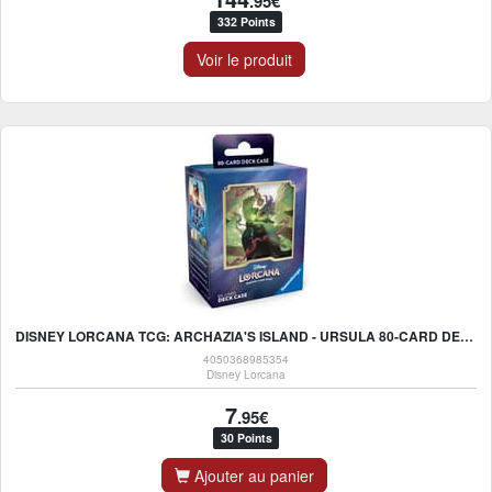
.95€
332 Points
Voir le produit
DISNEY LORCANA TCG: ARCHAZIA'S ISLAND - URSULA 80-CARD DECK BOX - UK
4050368985354
Disney Lorcana
7
.95€
30 Points
Ajouter au panier