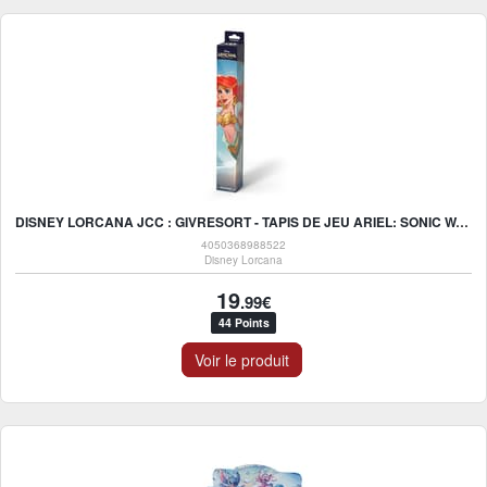
DISNEY LORCANA JCC : GIVRESORT - TAPIS DE JEU ARIEL: SONIC WARRIOR
4050368988522
Disney Lorcana
19
.99€
44 Points
Voir le produit