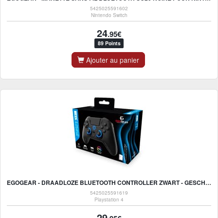
5425025591602
Nintendo Switch
24
.95€
89 Points
Ajouter au panier
EGOGEAR - DRAADLOZE BLUETOOTH CONTROLLER ZWART - GESCHIKT VOOR PS4, PS3 EN PC
5425025591619
Playstation 4
29