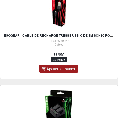
EGOGEAR - CÂBLE DE RECHARGE TRESSÉ USB-C DE 3M SCH10 ROUGE ET NOIR POUR SWITCH, SWITCH LITE, SWITCH OLED, PS5 ET XBOX SERIES X|S, SWITCH 2
5425025591817
Cables
9
.95€
36 Points
Ajouter au panier