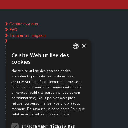
Contactez-nous
FAQ
Trouver un magasin
Rachat cartes Pokémon
×
Réservation par SMS
Restauration CD griffés
Ce site Web utilise des
FRENCH
Réparations & SAV
cookies
Smartpoints
FRENCH
Notre site utilise des cookies et des
identifiants publicitaires mobiles pour
DUTCH
assurer son bon fonctionnement, mesurer
Ecogaming
ENGLISH
l'audience et pour la personnalisation des
Expédition & retours
annonces (publicité personnalisée et non
Confidentialité
personnalisée). Vous pouvez accepter,
Conditions générales
refuser ou personnaliser vos choix à tout
EA Sport UFC 6
moment. En savoir plus dans notre Politique
Call of Duty: Modern Warfare 4
relative aux cookies.
En savoir plus
Rachat et revente de jeux en cash
STRICTEMENT NÉCESSAIRES