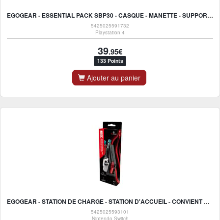
EGOGEAR - ESSENTIAL PACK SBP30 - CASQUE - MANETTE - SUPPORT POUR PS4, PS3, PC
5425025591732
Playstation 4
39
.95€
133 Points
Ajouter au panier
EGOGEAR - STATION DE CHARGE - STATION D'ACCUEIL - CONVIENT POUR 4 JOY- CON + 8 JEUX SWITCH
5425025593101
Nintendo Switch