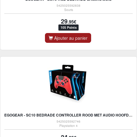
5425025592838
Souris
29
.95€
105 Points
Ajouter au panier
EGOGEAR - SC10 BEDRADE CONTROLLER ROOD MET AUDIO HOOFDTELEFOONPOORT VOOR PS4, PS3 EN PC
5425025592746
Playstation 4
24