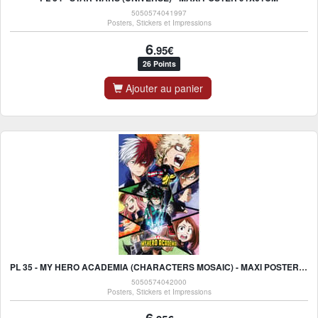
5050574041997
Posters, Stickers et Impressions
6
.95€
26 Points
Ajouter au panier
PL 35 - MY HERO ACADEMIA (CHARACTERS MOSAIC) - MAXI POSTER 91X61CM
5050574042000
Posters, Stickers et Impressions
6