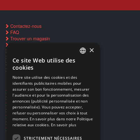
Contactez-nous
FAQ
Trouver un magasin
Rachat cartes Pokémon
×
Réservation par SMS
Restauration CD griffés
Ce site Web utilise des
FRENCH
Réparations & SAV
cookies
Smartpoints
FRENCH
Notre site utilise des cookies et des
identifiants publicitaires mobiles pour
DUTCH
assurer son bon fonctionnement, mesurer
Ecogaming
ENGLISH
l'audience et pour la personnalisation des
Expédition & retours
annonces (publicité personnalisée et non
Confidentialité
personnalisée). Vous pouvez accepter,
Conditions générales
refuser ou personnaliser vos choix à tout
EA Sport UFC 6
moment. En savoir plus dans notre Politique
Call of Duty: Modern Warfare 4
relative aux cookies.
En savoir plus
Rachat et revente de jeux en cash
STRICTEMENT NÉCESSAIRES