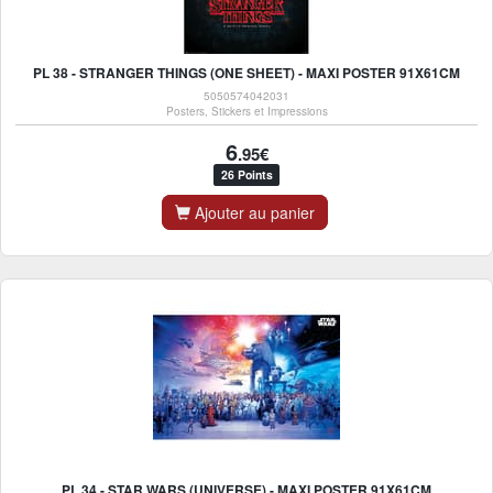
PL 38 - STRANGER THINGS (ONE SHEET) - MAXI POSTER 91X61CM
5050574042031
Posters, Stickers et Impressions
6
.95€
26 Points
Ajouter au panier
PL 34 - STAR WARS (UNIVERSE) - MAXI POSTER 91X61CM