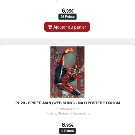
6
.95€
26 Points
Ajouter au panier
PL 20 - SPIDER-MAN (WEB SLING) - MAXI POSTER 91X61CM
5050574041850
Posters, Stickers et Impressions
6
.95€
0 Points