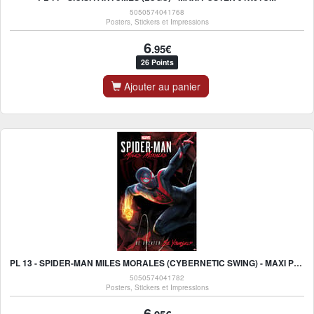
5050574041768
Posters, Stickers et Impressions
6
.95€
26 Points
Ajouter au panier
PL 13 - SPIDER-MAN MILES MORALES (CYBERNETIC SWING) - MAXI POSTER 91X61CM
5050574041782
Posters, Stickers et Impressions
6