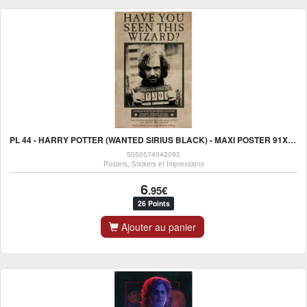
PL 44 - HARRY POTTER (WANTED SIRIUS BLACK) - MAXI POSTER 91X61CM
5050574042093
Posters, Stickers et Impressions
6
.95€
26 Points
Ajouter au panier