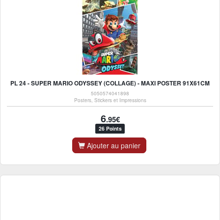
PL 24 - SUPER MARIO ODYSSEY (COLLAGE) - MAXI POSTER 91X61CM
5050574041898
Posters, Stickers et Impressions
6
.95€
26 Points
Ajouter au panier