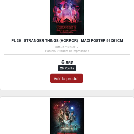
PL 36 - STRANGER THINGS (HORROR) - MAXI POSTER 91X61CM
5050574042017
Posters, Stickers et Impressions
6
.95€
26 Points
Voir le produit