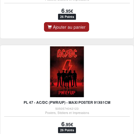
6
.95€
26 Points
Ajouter au panier
PL 47 - AC/DC (PWR/UP) - MAXI POSTER 91X61CM
5050574042123
Posters, Stickers et Impressions
6
.95€
26 Points