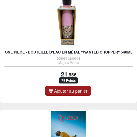
ONE PIECE - BOUTEILLE D'EAU EN MÉTAL "WANTED CHOPPER" 540ML
5050574280013
Mugs & Verres
21
.95€
79 Points
Ajouter au panier