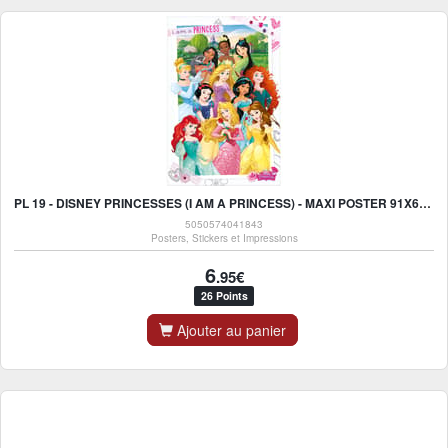
PL 19 - DISNEY PRINCESSES (I AM A PRINCESS) - MAXI POSTER 91X61CM
5050574041843
Posters, Stickers et Impressions
6
.95€
26 Points
Ajouter au panier