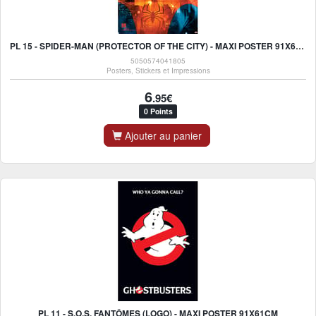
PL 15 - SPIDER-MAN (PROTECTOR OF THE CITY) - MAXI POSTER 91X61CM
5050574041805
Posters, Stickers et Impressions
6
.95€
0 Points
Ajouter au panier
PL 11 - S.O.S. FANTÔMES (LOGO) - MAXI POSTER 91X61CM