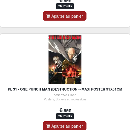
.95€
26 Points
Ajouter au panier
PL 31 - ONE PUNCH MAN (DESTRUCTION) - MAXI POSTER 91X61CM
5050574041966
Posters, Stickers et Impressions
6
.95€
26 Points
Ajouter au panier