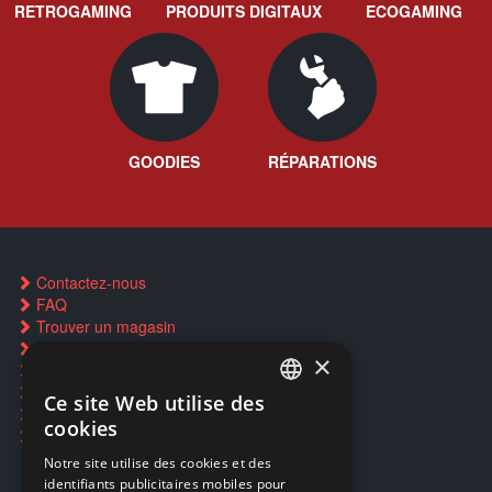
RETROGAMING
PRODUITS DIGITAUX
ECOGAMING
GOODIES
RÉPARATIONS
Contactez-nous
FAQ
Trouver un magasin
Rachat cartes Pokémon
×
Réservation par SMS
Restauration CD griffés
Ce site Web utilise des
FRENCH
Réparations & SAV
cookies
Smartpoints
FRENCH
Notre site utilise des cookies et des
identifiants publicitaires mobiles pour
DUTCH