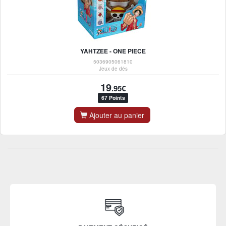
YAHTZEE - ONE PIECE
5036905061810
Jeux de dés
19
.95€
67 Points
Ajouter au panier