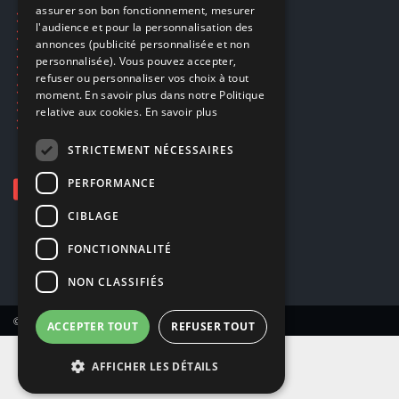
assurer son bon fonctionnement, mesurer
Ecogaming
ENGLISH
l'audience et pour la personnalisation des
Expédition & retours
annonces (publicité personnalisée et non
Confidentialité
personnalisée). Vous pouvez accepter,
Conditions générales
refuser ou personnaliser vos choix à tout
EA Sport UFC 6
moment. En savoir plus dans notre Politique
Call of Duty: Modern Warfare 4
relative aux cookies.
En savoir plus
Rachat et revente de jeux en cash
STRICTEMENT NÉCESSAIRES
PERFORMANCE
CIBLAGE
FONCTIONNALITÉ
NON CLASSIFIÉS
© Copyright 2026 Smartoys SA – Tous droits réservés.
ACCEPTER TOUT
REFUSER TOUT
AFFICHER LES DÉTAILS