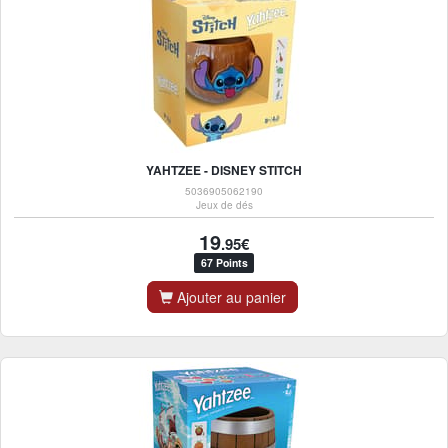
YAHTZEE - DISNEY STITCH
5036905062190
Jeux de dés
19
.95€
67 Points
Ajouter au panier