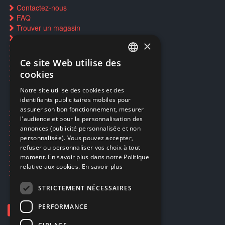
Contactez-nous
FAQ
Trouver un magasin
Rachat cartes Pokémon
×
Réservation par SMS
Restauration CD griffés
Ce site Web utilise des
FRENCH
Réparations & SAV
cookies
Smartpoints
FRENCH
Notre site utilise des cookies et des
identifiants publicitaires mobiles pour
DUTCH
assurer son bon fonctionnement, mesurer
Ecogaming
ENGLISH
l'audience et pour la personnalisation des
Expédition & retours
annonces (publicité personnalisée et non
Confidentialité
personnalisée). Vous pouvez accepter,
Conditions générales
refuser ou personnaliser vos choix à tout
EA Sport UFC 6
moment. En savoir plus dans notre Politique
Call of Duty: Modern Warfare 4
relative aux cookies.
En savoir plus
Rachat et revente de jeux en cash
STRICTEMENT NÉCESSAIRES
PERFORMANCE