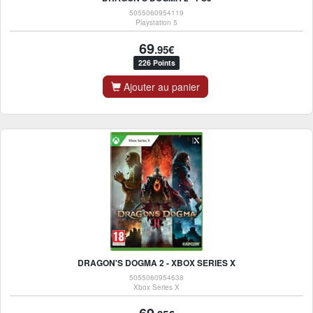
5055060954119
Playstation 5
69
.95€
226 Points
Ajouter au panier
DRAGON'S DOGMA 2 - XBOX SERIES X
5055060954638
Xbox Series X
69