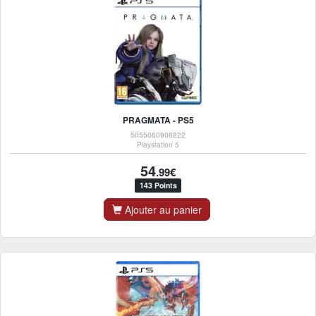
PRAGMATA - PS5
5055060908822
Playstation 5
54
.99€
143 Points
Ajouter au panier