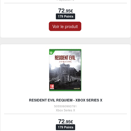
72
.95€
179 Points
Voir le produit
RESIDENT EVIL REQUIEM - XBOX SERIES X
5055060993781
Xbox Series X
72
.95€
179 Points