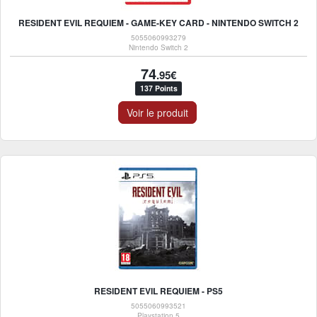
RESIDENT EVIL REQUIEM - GAME-KEY CARD - NINTENDO SWITCH 2
5055060993279
Nintendo Switch 2
74
.95€
137 Points
Voir le produit
RESIDENT EVIL REQUIEM - PS5
5055060993521
Playstation 5