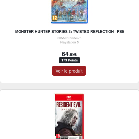
MONSTER HUNTER STORIES 3: TWISTED REFLECTION - PS5
5055060955475
Playstation 5
64
.99€
173 Points
Voir le produit