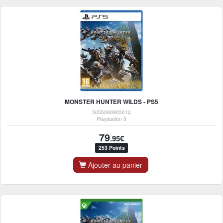
MONSTER HUNTER WILDS - PS5
5055060905012
Playstation 5
79
.95€
253 Points
Ajouter au panier