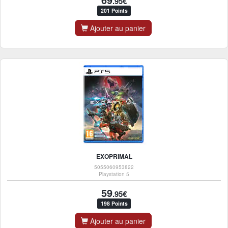
.95€
201 Points
Ajouter au panier
EXOPRIMAL
5055060953822
Playstation 5
59
.95€
198 Points
Ajouter au panier