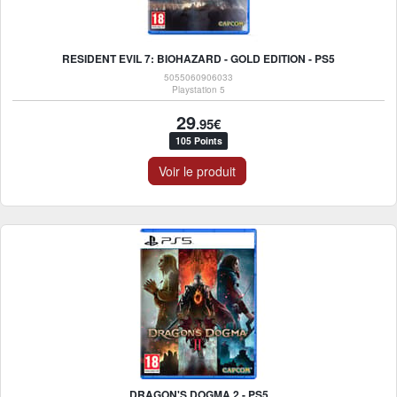
RESIDENT EVIL 7: BIOHAZARD - GOLD EDITION - PS5
5055060906033
Playstation 5
29
.95€
105 Points
Voir le produit
DRAGON'S DOGMA 2 - PS5