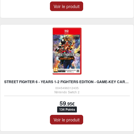
Voir le produit
STREET FIGHTER 6 - YEARS 1-2 FIGHTERS EDITION - GAME-KEY CARD - NINTENDO SWITCH 2
0045496312435
Nintendo Switch 2
59
.95€
134 Points
Voir le produit