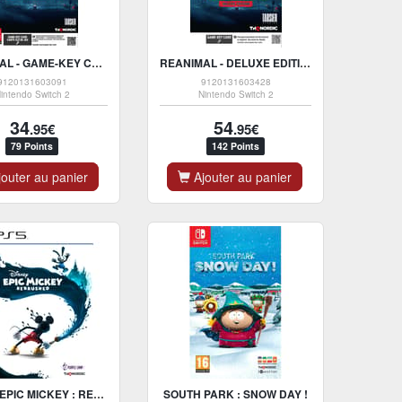
REANIMAL - GAME-KEY CARD - NINTENDO SWITCH 2
REANIMAL - DELUXE EDITION - GAME-KEY CARD - NINTENDO SWITCH 2
9120131603091
9120131603428
intendo Switch 2
Nintendo Switch 2
34
54
.95€
.95€
79 Points
142 Points
outer au panier
Ajouter au panier
DISNEY EPIC MICKEY : REBRUSHED - PS5
SOUTH PARK : SNOW DAY !