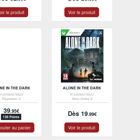
oir le produit
Voir le produit
NE IN THE DARK
ALONE IN THE DARK
9120080078520
9120080078551
Playstation 5
Xbox Series X
39
.95€
Dès 19
.99€
138 Points
outer au panier
Voir le produit