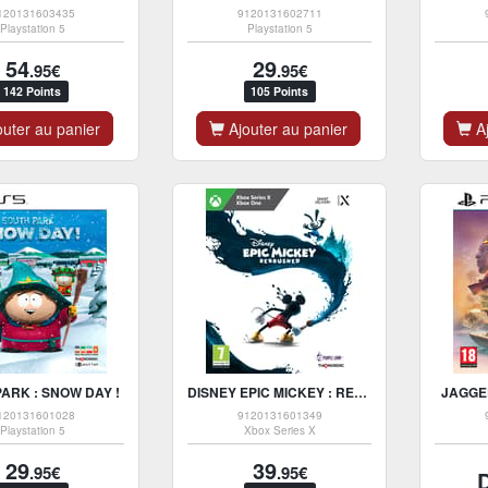
120131603435
9120131602711
Playstation 5
Playstation 5
54
29
.95€
.95€
142 Points
105 Points
uter au panier
Ajouter au panier
Aj
ARK : SNOW DAY !
DISNEY EPIC MICKEY : REBRUSHED - XONE / XBOX SERIES X
JAGGED
120131601028
9120131601349
Playstation 5
Xbox Series X
29
39
.95€
.95€