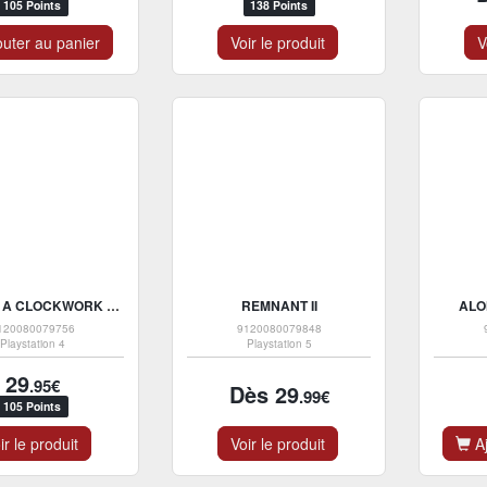
105 Points
138 Points
uter au panier
Voir le produit
V
TRINE 5 : A CLOCKWORK CONSPIRACY
REMNANT II
ALO
120080079756
9120080079848
Playstation 4
Playstation 5
29
.95€
Dès 29
.99€
105 Points
ir le produit
Voir le produit
Aj