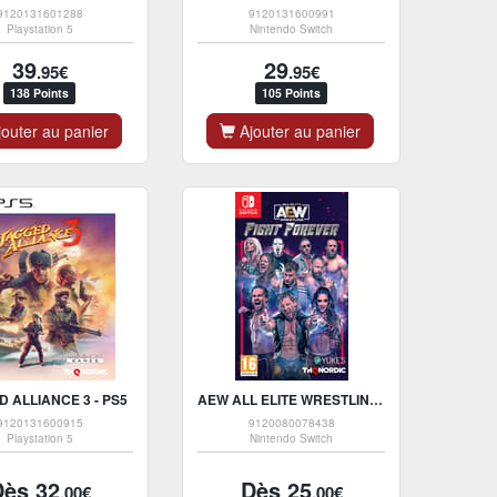
9120131601288
9120131600991
Playstation 5
Nintendo Switch
39
29
.95€
.95€
138 Points
105 Points
outer au panier
Ajouter au panier
 ALLIANCE 3 - PS5
AEW ALL ELITE WRESTLING : FIGHT FOREVER
9120131600915
9120080078438
Playstation 5
Nintendo Switch
Dès 32
Dès 25
.00€
.00€