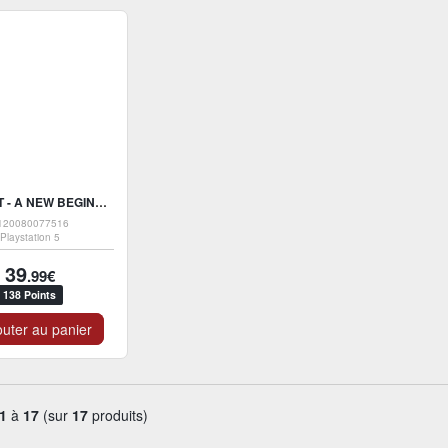
OUTCAST - A NEW BEGINNING
120080077516
Playstation 5
39
.99€
138 Points
uter au panier
1
à
17
(sur
17
produits)