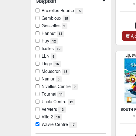
Magasin
9
Bruxelles Bourse
15
Gembloux
15
Gosselies
9
Hannut
14
Ajo
Huy
12
Ixelles
12
LLN
9
Liège
16
Mouscron
13
Namur
8
Nivelles Centre
9
Tournai
11
Uccle Centre
12
Verviers
SOUTH P
13
9
Ville 2
10
Wavre Centre
17