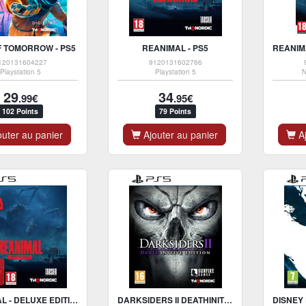
F TOMORROW - PS5
REANIMAL - PS5
120131604227
9120131602766
Playstation 5
Playstation 5
N
29
34
.99€
.95€
102 Points
79 Points
uter au panier
Ajouter au panier
Aj
REANIMAL - DELUXE EDITION - PS5
DARKSIDERS II DEATHINITIVE EDITION - VERSION PS5