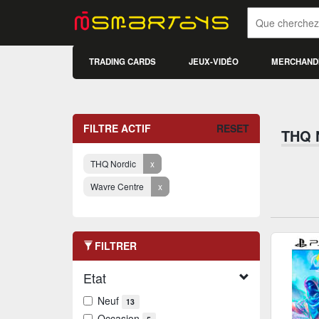
TRADING CARDS
JEUX-VIDÉO
MERCHAND
FILTRE ACTIF
RESET
THQ 
THQ Nordic
x
Wavre Centre
x
FILTRER
Etat
Neuf
13
Occasion