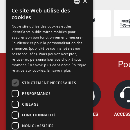
×
Ce site Web utilise des
FRENCH
cookies
PAIEMENT SÉCURISÉ
FRENCH
Payez en ligne en toute
Notre site utilise des cookies et des
sécurité.
identifiants publicitaires mobiles pour
DUTCH
assurer son bon fonctionnement, mesurer
ENGLISH
l'audience et pour la personnalisation des
annonces (publicité personnalisée et non
personnalisée). Vous pouvez accepter,
refuser ou personnaliser vos choix à tout
Pou
moment. En savoir plus dans notre Politique
relative aux cookies.
En savoir plus
STRICTEMENT NÉCESSAIRES
PERFORMANCE
CIBLAGE
JEUX VIDÉO
CONSOLES
ACCESS
FONCTIONNALITÉ
NON CLASSIFIÉS