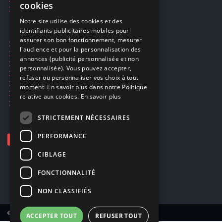
cookies
Smartpoints
FRENCH
Notre site utilise des cookies et des
identifiants publicitaires mobiles pour
DUTCH
assurer son bon fonctionnement, mesurer
Ecogaming
ENGLISH
l'audience et pour la personnalisation des
Expédition & retours
annonces (publicité personnalisée et non
Confidentialité
personnalisée). Vous pouvez accepter,
Conditions générales
refuser ou personnaliser vos choix à tout
EA Sport UFC 6
moment. En savoir plus dans notre Politique
Call of Duty: Modern Warfare 4
relative aux cookies.
En savoir plus
Rachat et revente de jeux en cash
STRICTEMENT NÉCESSAIRES
PERFORMANCE
CIBLAGE
FONCTIONNALITÉ
NON CLASSIFIÉS
© Copyright 2026 Smartoys SA – Tous droits réservés.
ACCEPTER TOUT
REFUSER TOUT