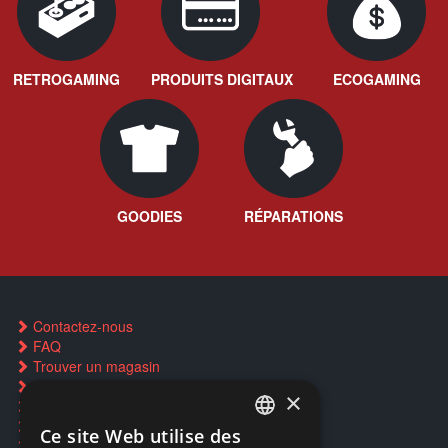
RETROGAMING
PRODUITS DIGITAUX
ECOGAMING
GOODIES
RÉPARATIONS
Contactez-nous
FAQ
Trouver un magasin
Rachat cartes Pokémon
×
Réservation par SMS
Restauration CD griffés
Ce site Web utilise des
FRENCH
Réparations & SAV