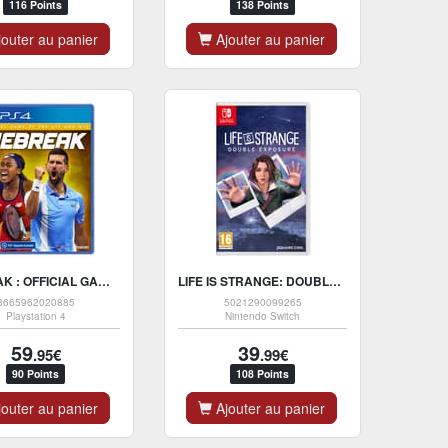
116 Points
138 Points
outer au panier
Ajouter au panier
TIEBREAK : OFFICIAL GAME OF THE ATP AND WTA - PS4
LIFE IS STRANGE: DOUBLE EXPOSURE - NINTENDO SWITCH VERSIE
3665962020885
5021290099265
Playstation 4
Nintendo Switch
59
39
.95€
.99€
90 Points
108 Points
outer au panier
Ajouter au panier