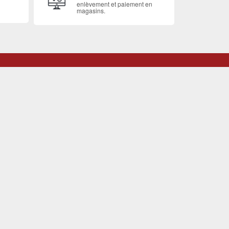
enlèvement et paiement en
magasins.
o ?
AMING
GOODIES
RÉPARATIONS