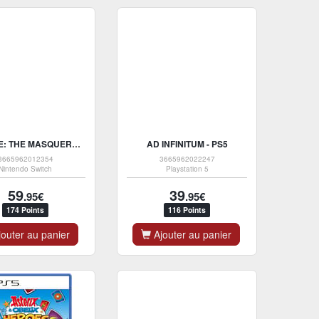
VAMPIRE: THE MASQUERADE - SWANSONG - NINTENDO SWITCH
AD INFINITUM - PS5
3665962012354
3665962022247
Nintendo Switch
Playstation 5
59
39
.95€
.95€
174 Points
116 Points
outer au panier
Ajouter au panier