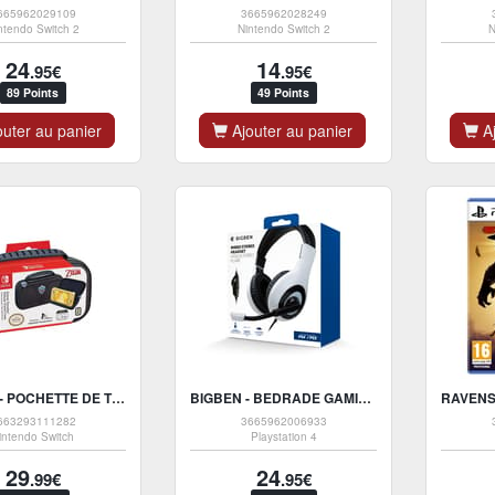
665962029109
3665962028249
ntendo Switch 2
Nintendo Switch 2
N
24
14
.95€
.95€
89 Points
49 Points
uter au panier
Ajouter au panier
Aj
BIG BEN - POCHETTE DE TRANSPORT DELUXE OFFICIELLE THE LEGEND OF ZELDA POUR NINTENDO SWITCH LITE
BIGBEN - BEDRADE GAMINGHEADSET WIT VOOR PS4/PS5
663293111282
3665962006933
intendo Switch
Playstation 4
29
24
.99€
.95€