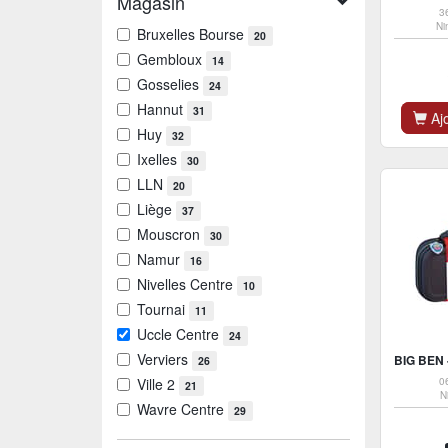
Magasin
3
Ni
Bruxelles Bourse
20
Gembloux
14
Gosselies
24
Hannut
31
Ajo
Huy
32
Ixelles
30
LLN
20
Liège
37
Mouscron
30
Namur
16
Nivelles Centre
10
Tournai
11
Uccle Centre
24
Verviers
26
0
Ville 2
21
N
Wavre Centre
29