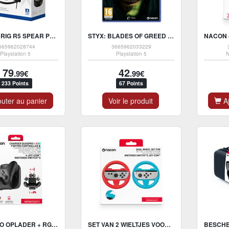
NACON - RIG R5 SPEAR PRO HS COMPETITIEVE BEDRADE GAMINGHEADSET VOOR PS5 EN PS4
STYX: BLADES OF GREED - PS5
665962028744
3665962033229
Playstation 5
Playstation 5
N
79
42
.99€
.99€
233 Points
67 Points
uter au panier
Voir le produit
Aj
QUADPRO OPLADER + RGB VOOR PRO CONTROLLER EN 4 JOY-CON NINTENDO SWITCH 2
SET VAN 2 WIELTJES VOOR NINTENDO SWITCH 2 JOY-CON