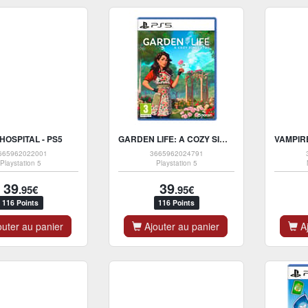
HOSPITAL - PS5
GARDEN LIFE: A COZY SIMULATOR - PS5
665962022001
3665962024791
Playstation 5
Playstation 5
39
39
.95€
.95€
116 Points
116 Points
uter au panier
Ajouter au panier
Aj