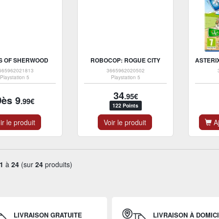
S OF SHERWOOD
ROBOCOP: ROGUE CITY
665962021813
3665962020502
Playstation 5
Playstation 5
34
.95€
Dès 9
.99€
122 Points
ir le produit
Voir le produit
Aj
1
à
24
(sur
24
produits)
LIVRAISON GRATUITE
LIVRAISON À DOMIC