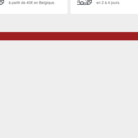
à partir de 40€ en Belgique.
en 2 à 4 jours.
rquoi choisir Smartoys Jeux-vidé
OIRES
RETROGAMING
PRODUITS DIGITAUX
ECOG
aming
ition & retours