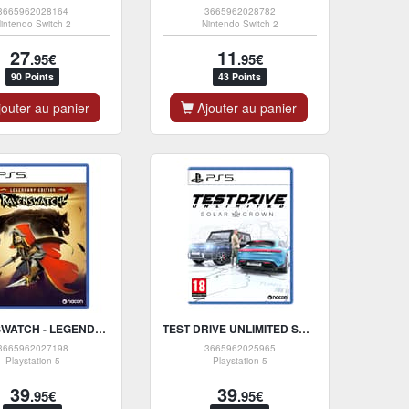
3665962028164
3665962028782
intendo Switch 2
Nintendo Switch 2
27
11
.95€
.95€
90 Points
43 Points
outer au panier
Ajouter au panier
RAVENSWATCH - LEGENDARY EDITION - PS5 VERSIE
TEST DRIVE UNLIMITED SOLAR CROWN - PS5 VERSIE
3665962027198
3665962025965
Playstation 5
Playstation 5
39
39
.95€
.95€