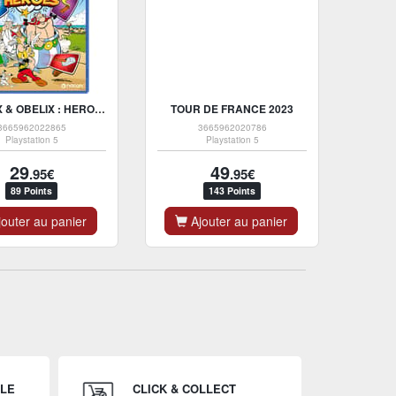
ASTERIX & OBELIX : HEROES
TOUR DE FRANCE 2023
3665962022865
3665962020786
Playstation 5
Playstation 5
29
49
.95€
.95€
89 Points
143 Points
outer au panier
Ajouter au panier
ILE
CLICK & COLLECT