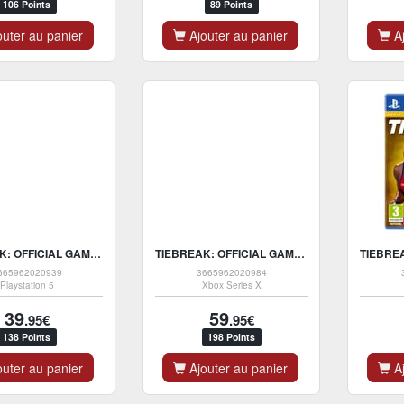
106 Points
89 Points
uter au panier
Ajouter au panier
Aj
TIEBREAK: OFFICIAL GAME OF THE ATP AND WTA - PS5
TIEBREAK: OFFICIAL GAME OF THE ATP AND WTA - XONE / XBOX SERIES X
665962020939
3665962020984
Playstation 5
Xbox Series X
39
59
.95€
.95€
138 Points
198 Points
uter au panier
Ajouter au panier
Aj