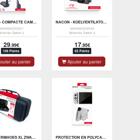
NACON - COMPACTE CAMERA VOOR NINTENDO SWITCH 2
NACON - KOELVENTILATOR VOOR NINTENDO SWITCH 2-DOCK
3665962033007
3665962033045
intendo Switch 2
Nintendo Switch 2
29
17
.99€
.95€
106 Points
65 Points
outer au panier
Ajouter au panier
BESCHERMHOES XL ZWAART VOOR NINTENDO SWITCH 2
PROTECTION EN POLYCARBONATE POUR NINTENDO SWITCH 2