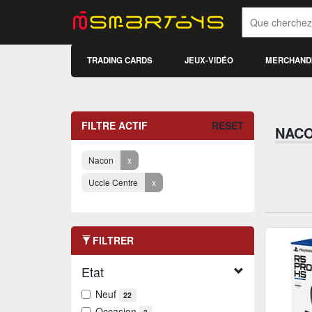
TRADING CARDS
JEUX-VIDÉO
MERCHAND
FILTRE ACTIF
RESET
NACO
Nacon
x
Uccle Centre
x
FILTRER
Etat
Neuf
22
Occasion