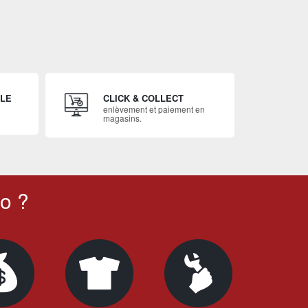
ILE
CLICK & COLLECT
enlèvement et paiement en
magasins.
o ?