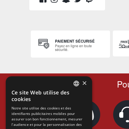
PAIEMENT SÉCURISÉ
Payez en ligne en toute
sécurité.
Pou
×
Ce site Web utilise des
FRENCH
cookies
FRENCH
Notre site utilise des cookies et des
identifiants publicitaires mobiles pour
DUTCH
assurer son bon fonctionnement, mesurer
ENGLISH
l'audience et pour la personnalisation des