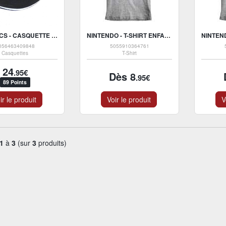
DC COMICS - CASQUETTE SNAPBACK NOIRE LOGO EFFET MÉTAL DE BATMAN
NINTENDO - T-SHIRT ENFANT GRIS CHINÉ POKÉMON ENTRAÎNEUR - 3-4 AN
056463409848
5055910364761
Casquettes
T-Shirt
24
.95€
Dès 8
.95€
89 Points
ir le produit
Voir le produit
V
1
à
3
(sur
3
produits)