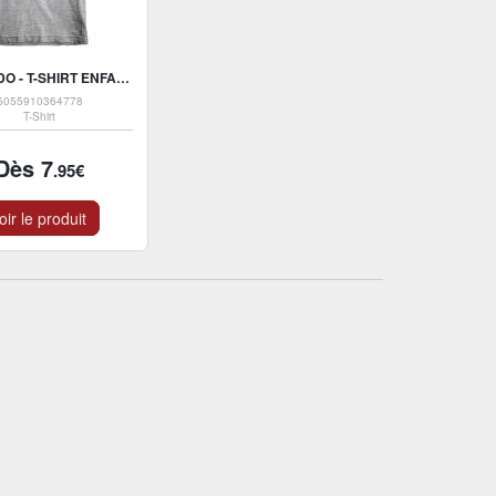
NINTENDO - T-SHIRT ENFANT GRIS CHINÉ POKÉMON ENTRAÎNEUR - 5-6 AN
5055910364778
T-Shirt
Dès 7
.95€
oir le produit