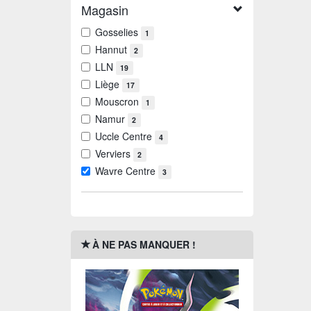
Magasin
Gosselies
1
Hannut
2
LLN
19
Liège
17
Mouscron
1
Namur
2
Uccle Centre
4
Verviers
2
Wavre Centre
3
À NE PAS MANQUER !