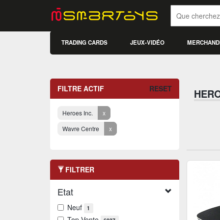
TRADING CARDS
JEUX-VIDÉO
MERCHAND
FILTRE ACTIF
RESET
HERO
Heroes Inc.
x
Wavre Centre
x
FILTRER
Etat
Neuf
1
Top Vente