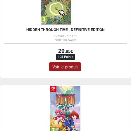
HIDDEN THROUGH TIME - DEFINITIVE EDITION
4260650744174
Nintendo Switch
29
.95€
105 Points
Voir le produit