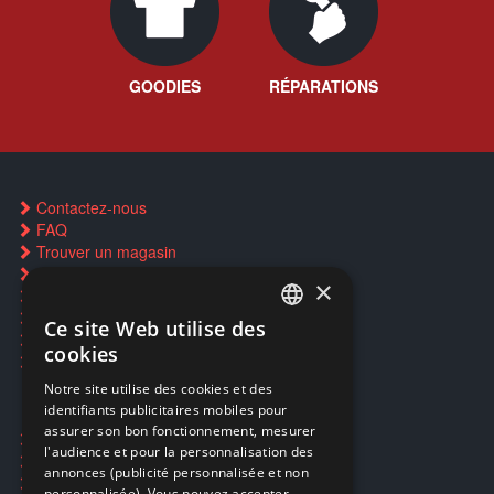
GOODIES
RÉPARATIONS
Contactez-nous
FAQ
Trouver un magasin
Rachat cartes Pokémon
×
Réservation par SMS
Restauration CD griffés
Ce site Web utilise des
FRENCH
Réparations & SAV
cookies
Smartpoints
FRENCH
Notre site utilise des cookies et des
identifiants publicitaires mobiles pour
DUTCH
assurer son bon fonctionnement, mesurer
Ecogaming
ENGLISH
l'audience et pour la personnalisation des
Expédition & retours
annonces (publicité personnalisée et non
Confidentialité
personnalisée). Vous pouvez accepter,