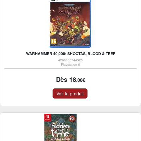
WARHAMMER 40,000: SHOOTAS, BLOOD & TEEF
4260650744525
Playstation 5
Dès 18
.00€
Voir le produit