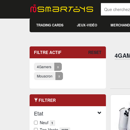
TRADING CARDS
JEUX-VIDÉO
MERCHAND
FILTRE ACTIF
RESET
4GA
4Gamers
x
Mouscron
x
FILTRER
Etat
Neuf
1
Top Vente