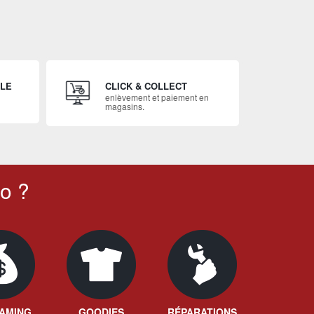
ILE
CLICK & COLLECT
enlèvement et paiement en
magasins.
o ?
AMING
GOODIES
RÉPARATIONS