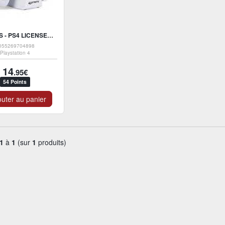
4GAMERS - PS4 LICENSED TWIN PLAY AND CHARGE CABLES WITH DESKTOP
055269704898
Playstation 4
14
.95€
54 Points
uter au panier
1
à
1
(sur
1
produits)