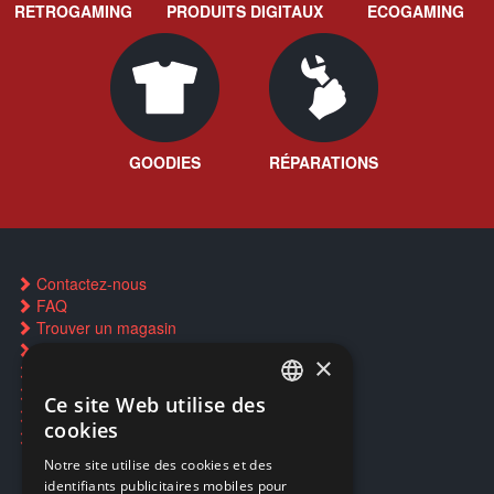
RETROGAMING
PRODUITS DIGITAUX
ECOGAMING
GOODIES
RÉPARATIONS
Contactez-nous
FAQ
Trouver un magasin
Rachat cartes Pokémon
×
Réservation par SMS
Restauration CD griffés
Ce site Web utilise des
FRENCH
Réparations & SAV
cookies
Smartpoints
FRENCH
Notre site utilise des cookies et des
identifiants publicitaires mobiles pour
DUTCH