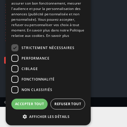
assurer son bon fonctionnement, mesurer
Ecogaming
ENGLISH
l'audience et pour la personnalisation des
Expédition & retours
annonces (publicité personnalisée et non
Confidentialité
personnalisée). Vous pouvez accepter,
Conditions générales
refuser ou personnaliser vos choix à tout
EA Sport UFC 6
moment. En savoir plus dans notre Politique
Call of Duty: Modern Warfare 4
relative aux cookies.
En savoir plus
Rachat et revente de jeux en cash
STRICTEMENT NÉCESSAIRES
PERFORMANCE
CIBLAGE
FONCTIONNALITÉ
NON CLASSIFIÉS
© Copyright 2026 Smartoys SA – Tous droits réservés.
ACCEPTER TOUT
REFUSER TOUT
AFFICHER LES DÉTAILS