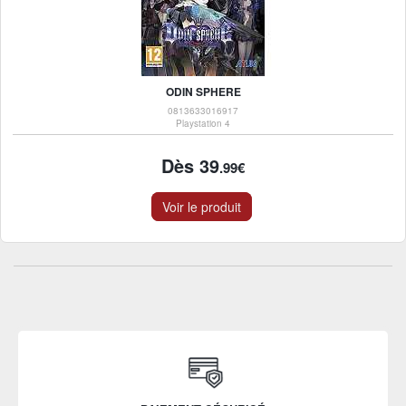
ODIN SPHERE
0813633016917
Playstation 4
Dès 39
.99€
Voir le produit