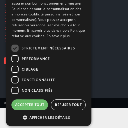
assurer son bon fonctionnement, mesurer
Ecogaming
ENGLISH
l'audience et pour la personnalisation des
Expédition & retours
annonces (publicité personnalisée et non
Confidentialité
personnalisée). Vous pouvez accepter,
Conditions générales
refuser ou personnaliser vos choix à tout
EA Sport UFC 6
moment. En savoir plus dans notre Politique
Call of Duty: Modern Warfare 4
relative aux cookies.
En savoir plus
Rachat et revente de jeux en cash
STRICTEMENT NÉCESSAIRES
PERFORMANCE
CIBLAGE
FONCTIONNALITÉ
NON CLASSIFIÉS
© Copyright 2026 Smartoys SA – Tous droits réservés.
ACCEPTER TOUT
REFUSER TOUT
AFFICHER LES DÉTAILS