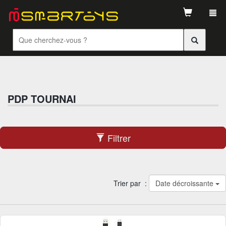
Tog
navi
PDP TOURNAI
Filtrer
Trier par :
Date décroissante