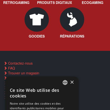
RETROGAMING
PRODUITS DIGITAUX
ECOGAMING
GOODIES
RÉPARATIONS
Contactez-nous
FAQ
Trouver un magasin
Rachat cartes Pokémon
×
Réservation par SMS
Restauration CD griffés
Ce site Web utilise des
FRENCH
Réparations & SAV
cookies
Smartpoints
FRENCH
Notre site utilise des cookies et des
identifiants publicitaires mobiles pour
DUTCH