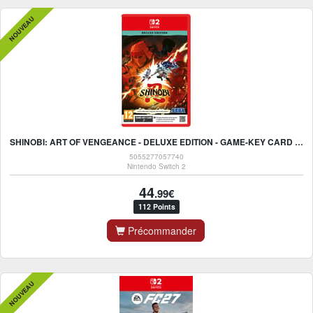
NOUVEAU
SHINOBI: ART OF VENGEANCE - DELUXE EDITION - GAME-KEY CARD - NINTENDO SWITCH 2
5055277057740
Nintendo Switch 2
44
.99€
112 Points
Précommander
NOUVEAU