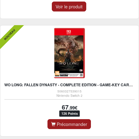
Voir le produit
NOUVEAU
WO LONG: FALLEN DYNASTY - COMPLETE EDITION - GAME-KEY CARD - NINTENDO SWITCH 2
5060327539015
Nintendo Switch 2
67
.99€
126 Points
Précommander