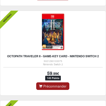
NOUVEAU
OCTOPATH TRAVELER II - GAME-KEY CARD - NINTENDO SWITCH 2
5021290103375
Nintendo Switch 2
59
.99€
145 Points
Précommander