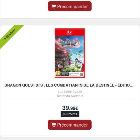
Précommander
NOUVEAU
DRAGON QUEST XI S : LES COMBATTANTS DE LA DESTINÉE - ÉDITION ULTIME - GAME-KEY CARD - NINTENDO SWITCH 2
5021290102538
Nintendo Switch 2
39
.99€
99 Points
Précommander