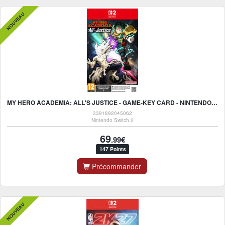
NOUVEAU
MY HERO ACADEMIA: ALL'S JUSTICE - GAME-KEY CARD - NINTENDO SWITCH 2
3391892045062
Nintendo Switch 2
69
.99€
147 Points
Précommander
NOUVEAU