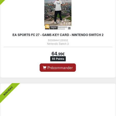
EA SPORTS FC 27 - GAME-KEY CARD - NINTENDO SWITCH 2
5030944125502
Nintendo Switch 2
64
.99€
93 Points
Précommander
NOUVEAU