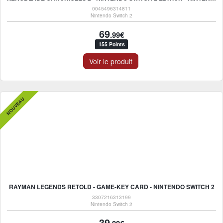
0045496314811
Nintendo Switch 2
69
.99€
155 Points
Voir le produit
NOUVEAU
RAYMAN LEGENDS RETOLD - GAME-KEY CARD - NINTENDO SWITCH 2
3307216313199
Nintendo Switch 2
39