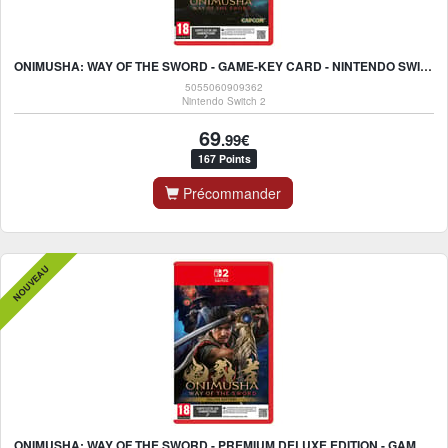
ONIMUSHA: WAY OF THE SWORD - GAME-KEY CARD - NINTENDO SWITCH 2
5055060909362
Nintendo Switch 2
69
.99€
167 Points
Précommander
NOUVEAU
ONIMUSHA: WAY OF THE SWORD - PREMIUM DELUXE EDITION - GAME-KEY CARD - NINTENDO SWITCH 2