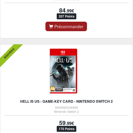
84
.99€
207 Points
Précommander
NOUVEAU
HELL IS US - GAME-KEY CARD - NINTENDO SWITCH 2
3665962036886
Nintendo Switch 2
59
.99€
170 Points