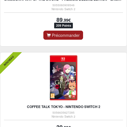
5055060909546
Nintendo Switch 2
89
.99€
209 Points
Précommander
NOUVEAU
COFFEE TALK TOKYO - NINTENDO SWITCH 2
5056635627285
Nintendo Switch 2
39