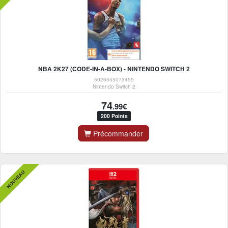
NBA 2K27 (CODE-IN-A-BOX) - NINTENDO SWITCH 2
5026555073455
Nintendo Switch 2
74
.99€
200 Points
Précommander
NOUVEAU