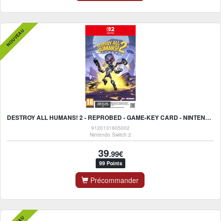
NOUVEAU
DESTROY ALL HUMANS! 2 - REPROBED - GAME-KEY CARD - NINTENDO SWITCH 2
9120131605002
Nintendo Switch 2
39
.99€
99 Points
Précommander