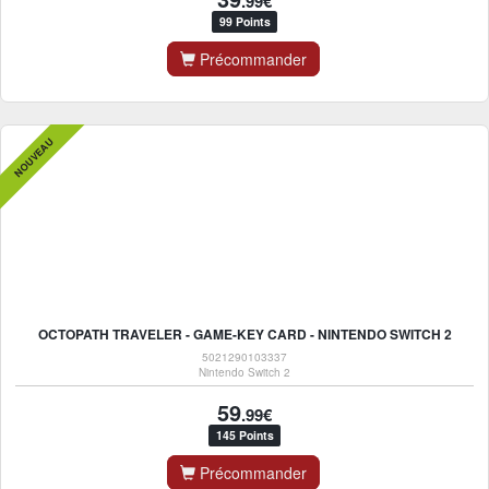
.99€
99 Points
Précommander
NOUVEAU
OCTOPATH TRAVELER - GAME-KEY CARD - NINTENDO SWITCH 2
5021290103337
Nintendo Switch 2
59
.99€
145 Points
Précommander