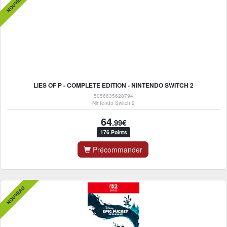
NOUVEAU
LIES OF P - COMPLETE EDITION - NINTENDO SWITCH 2
5056635628794
Nintendo Switch 2
64
.99€
176 Points
Précommander
NOUVEAU