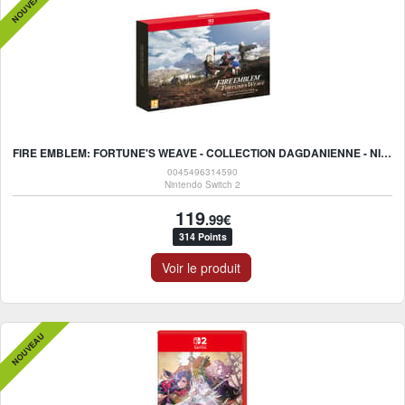
NOUVEAU
FIRE EMBLEM: FORTUNE'S WEAVE - COLLECTION DAGDANIENNE - NINTENDO SWITCH 2
0045496314590
Nintendo Switch 2
119
.99€
314 Points
Voir le produit
NOUVEAU