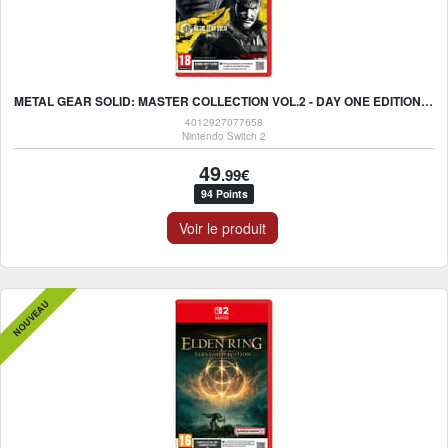
METAL GEAR SOLID: MASTER COLLECTION VOL.2 - DAY ONE EDITION - GAME-KEY CARD - NINTENDO SWITCH 2
4012927077658
Nintendo Switch 2
49
.99€
94 Points
Voir le produit
NOUVEAU