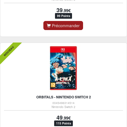
39
.99€
99 Points
Précommander
NOUVEAU
ORBITALS - NINTENDO SWITCH 2
0045496314514
Nintendo Switch 2
49
.99€
115 Points