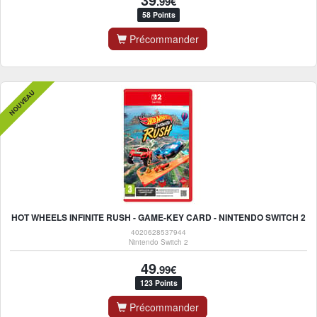
.99€
58 Points
Précommander
NOUVEAU
HOT WHEELS INFINITE RUSH - GAME-KEY CARD - NINTENDO SWITCH 2
4020628537944
Nintendo Switch 2
49
.99€
123 Points
Précommander