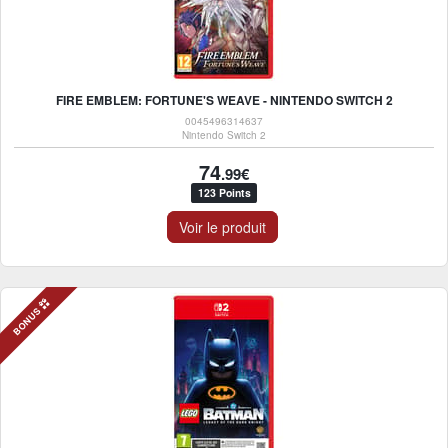
FIRE EMBLEM: FORTUNE'S WEAVE - NINTENDO SWITCH 2
0045496314637
Nintendo Switch 2
74
.99€
123 Points
Voir le produit
BONUS