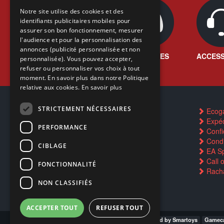
FRENCH
Notre site utilise des cookies et des
identifiants publicitaires mobiles pour
DUTCH
assurer son bon fonctionnement, mesurer
ENGLISH
l'audience et pour la personnalisation des
annonces (publicité personnalisée et non
JEUX VIDÉO
CONSOLES
ACCESS
personnalisée). Vous pouvez accepter,
refuser ou personnaliser vos choix à tout
moment. En savoir plus dans notre Politique
relative aux cookies.
En savoir plus
STRICTEMENT NÉCESSAIRES
Contactez-nous
Ecog
FAQ
Expéd
PERFORMANCE
Trouver un magasin
Confid
Rachat cartes Pokémon
Condi
CIBLAGE
Réservation par SMS
EA Sp
Restauration CD griffés
Call 
FONCTIONNALITÉ
Réparations & SAV
Racha
Smartpoints
NON CLASSIFIÉS
ACCEPTER TOUT
REFUSER TOUT
Gamecash Gosselies
Gamecash LLn Pwd by Smartoys
Gameca