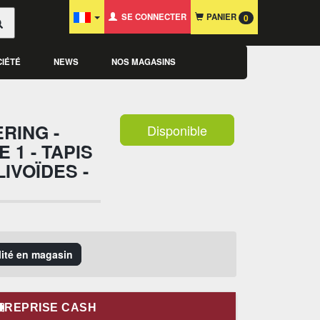
SE CONNECTER
PANIER
0
CIÉTÉ
NEWS
NOS MAGASINS
RING -
Disponible
 1 - TAPIS
IVOÏDES -
ilité en magasin
REPRISE CASH