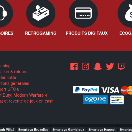
OIRES
RETROGAMING
PRODUITS DIGITAUX
ECOG
aming
ition & retours
entialité
tions générales
ort UFC 6
of Duty: Modern Warfare 4
t et revente de jeux en cash
sh Ville2
Smartoys Bruxelles
Smartoys Gembloux
Smartoys Hannut
Smarto