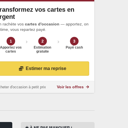
ransformez vos cartes en
rgent
n rachète vos
cartes d'occasion
— apportez, on
time, vous repartez payé.
1
2
3
Apportez vos
Estimation
Payé cash
cartes
gratuite
Estimer ma reprise
heter d'occasion à petit prix
Voir les offres
À NE PAS MANQUER !