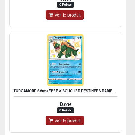
0 Points
Voir le produit
TORGAMORD SV029 ÉPÉE & BOUCLIER DESTINÉES RADIEUSES EB045
0
.00€
0 Points
Voir le produit