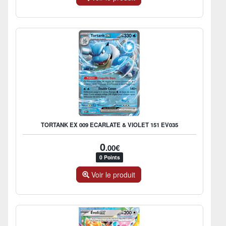
TORTANK EX 009 ECARLATE & VIOLET 151 EV035
0
.00€
0 Points
Voir le produit