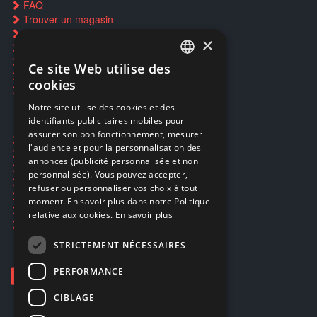
FAQ
Trouver un magasin
Rachat cartes Pokémon
×
Réservation par SMS
Restauration CD griffés
Ce site Web utilise des
FRENCH
Réparations & SAV
cookies
Smartpoints
FRENCH
Notre site utilise des cookies et des
identifiants publicitaires mobiles pour
DUTCH
assurer son bon fonctionnement, mesurer
Ecogaming
ENGLISH
l'audience et pour la personnalisation des
Expédition & retours
annonces (publicité personnalisée et non
Confidentialité
personnalisée). Vous pouvez accepter,
Conditions générales
refuser ou personnaliser vos choix à tout
EA Sport UFC 6
moment. En savoir plus dans notre Politique
Call of Duty: Modern Warfare 4
relative aux cookies.
En savoir plus
Rachat et revente de jeux en cash
STRICTEMENT NÉCESSAIRES
PERFORMANCE
CIBLAGE