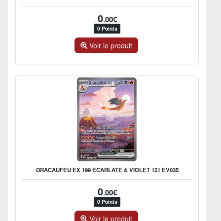
0
.00€
0 Points
Voir le produit
DRACAUFEU EX 199 ECARLATE & VIOLET 151 EV035
0
.00€
0 Points
Voir le produit