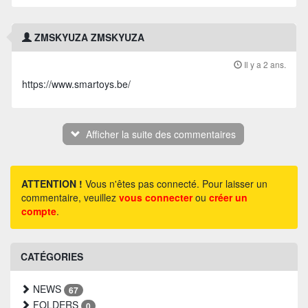
ZMSKYUZA ZMSKYUZA
Il y a 2 ans.
https://www.smartoys.be/
Afficher la suite des commentaires
ATTENTION !
Vous n'êtes pas connecté. Pour laisser un
commentaire, veuillez
vous connecter
ou
créer un
compte
.
CATÉGORIES
NEWS
67
FOLDERS
0