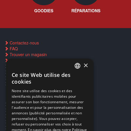
GOODIES
RÉPARATIONS
Contactez-nous
FAQ
Trouver un magasin
Rachat cartes Pokémon
×
Réservation par SMS
Restauration CD griffés
Ce site Web utilise des
FRENCH
Réparations & SAV
cookies
Smartpoints
FRENCH
Notre site utilise des cookies et des
identifiants publicitaires mobiles pour
DUTCH
assurer son bon fonctionnement, mesurer
Ecogaming
ENGLISH
l'audience et pour la personnalisation des
Expédition & retours
annonces (publicité personnalisée et non
Confidentialité
personnalisée). Vous pouvez accepter,
Conditions générales
refuser ou personnaliser vos choix à tout
EA Sport UFC 6
moment. En savoir plus dans notre Politique