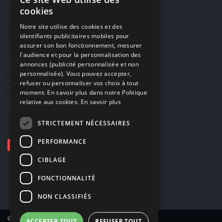
FRENCH
Réparations & SAV
cookies
Smartpoints
FRENCH
Notre site utilise des cookies et des
identifiants publicitaires mobiles pour
DUTCH
assurer son bon fonctionnement, mesurer
Ecogaming
ENGLISH
l'audience et pour la personnalisation des
Expédition & retours
annonces (publicité personnalisée et non
Confidentialité
personnalisée). Vous pouvez accepter,
Conditions générales
refuser ou personnaliser vos choix à tout
EA Sport UFC 6
moment. En savoir plus dans notre Politique
Call of Duty: Modern Warfare 4
relative aux cookies.
En savoir plus
Rachat et revente de jeux en cash
STRICTEMENT NÉCESSAIRES
PERFORMANCE
CIBLAGE
FONCTIONNALITÉ
NON CLASSIFIÉS
© Copyright 2026 Smartoys SA – Tous droits réservés.
ACCEPTER TOUT
REFUSER TOUT