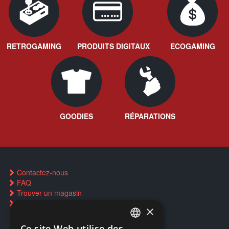
RETROGAMING
PRODUITS DIGITAUX
ECOGAMING
GOODIES
RÉPARATIONS
Contactez-nous
FAQ
Trouver un magasin
Rachat cartes Pokémon
×
Réservation par SMS
Restauration CD griffés
Ce site Web utilise des