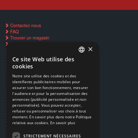
Contactez-nous
FAQ
Trouver un magasin
Rachat cartes Pokémon
×
Réservation par SMS
Restauration CD griffés
Ce site Web utilise des
FRENCH
Réparations & SAV
cookies
Smartpoints
FRENCH
Notre site utilise des cookies et des
identifiants publicitaires mobiles pour
DUTCH
assurer son bon fonctionnement, mesurer
Ecogaming
ENGLISH
l'audience et pour la personnalisation des
Expédition & retours
annonces (publicité personnalisée et non
Confidentialité
personnalisée). Vous pouvez accepter,
Conditions générales
refuser ou personnaliser vos choix à tout
EA Sport UFC 6
moment. En savoir plus dans notre Politique
Call of Duty: Modern Warfare 4
relative aux cookies.
En savoir plus
Rachat et revente de jeux en cash
STRICTEMENT NÉCESSAIRES