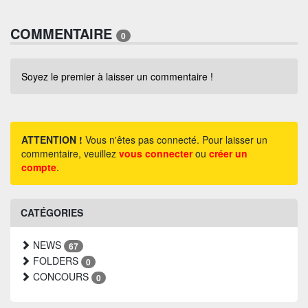
COMMENTAIRE
0
Soyez le premier à laisser un commentaire !
ATTENTION !
Vous n'êtes pas connecté. Pour laisser un
commentaire, veuillez
vous connecter
ou
créer un
compte
.
CATÉGORIES
NEWS
67
FOLDERS
0
CONCOURS
0