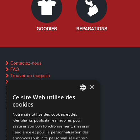
GOODIES
RÉPARATIONS
Contactez-nous
FAQ
Trouver un magasin
Rachat cartes Pokémon
×
Réservation par SMS
Restauration CD griffés
Ce site Web utilise des
FRENCH
Réparations & SAV
cookies
Smartpoints
FRENCH
Notre site utilise des cookies et des
identifiants publicitaires mobiles pour
DUTCH
assurer son bon fonctionnement, mesurer
Ecogaming
ENGLISH
l'audience et pour la personnalisation des
Expédition & retours
annonces (publicité personnalisée et non