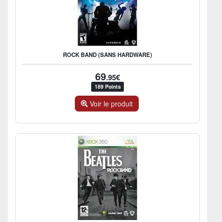
ROCK BAND (SANS HARDWARE)
69
.95€
189 Points
Voir le produit