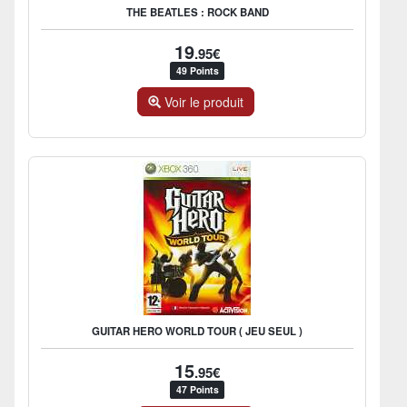
THE BEATLES : ROCK BAND
19
.95€
49 Points
Voir le produit
GUITAR HERO WORLD TOUR ( JEU SEUL )
15
.95€
47 Points