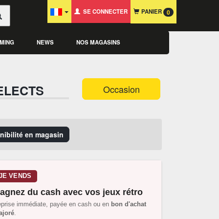
SE CONNECTER
PANIER
0
MING
NEWS
NOS MAGASINS
ELECTS
Occasion
onibilité en magasin
JE VENDS
agnez du cash avec vos jeux rétro
prise immédiate, payée en cash ou en
bon d'achat
joré
.