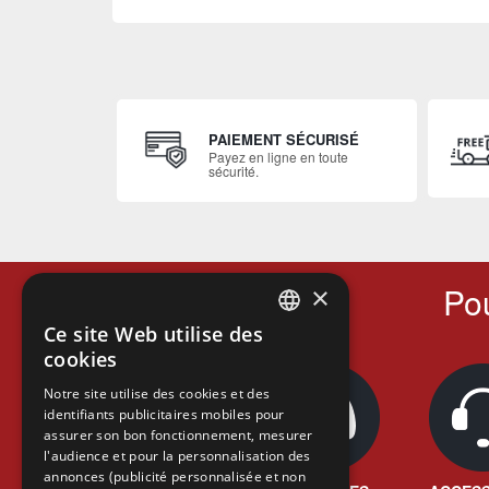
PAIEMENT SÉCURISÉ
Payez en ligne en toute
sécurité.
Pou
×
Ce site Web utilise des
FRENCH
cookies
FRENCH
Notre site utilise des cookies et des
identifiants publicitaires mobiles pour
DUTCH
assurer son bon fonctionnement, mesurer
ENGLISH
l'audience et pour la personnalisation des
annonces (publicité personnalisée et non