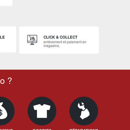
ILE
CLICK & COLLECT
enlèvement et paiement en
magasins.
o ?