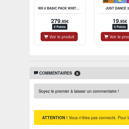
WII U BASIC PACK WHITE 8GB JUST DANCE 2014
JUST DANCE 2
279
19
.95€
.95€
0 Points
0 Points
Voir le produit
Voir le pro
COMMENTAIRES
0
Soyez le premier à laisser un commentaire !
ATTENTION !
Vous n'êtes pas connecté. Pour l