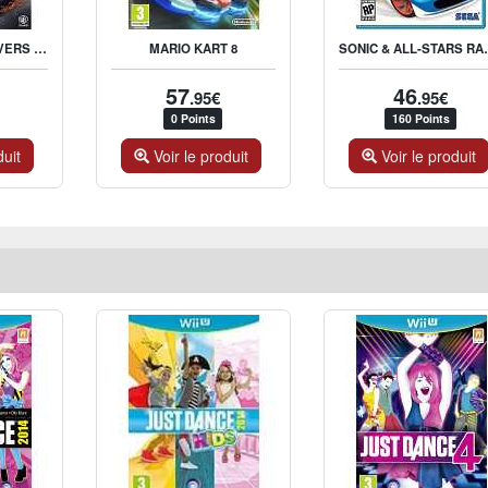
CARS 3 : COURSE VERS LA VICTOIRE
SONIC & ALL-STARS 
MARIO KART 8
57
46
.95€
.95€
0 Points
160 Points
duit
Voir le produit
Voir le produit