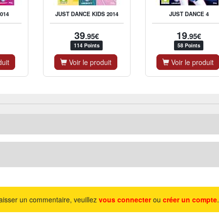
014
JUST DANCE KIDS 2014
JUST DANCE 4
39
19
.95€
.95€
114 Points
58 Points
duit
Voir le produit
Voir le produit
aisser un commentaire, veuillez
vous connecter
ou
créer un compte
.