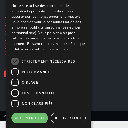
FRENCH
Notre site utilise des cookies et des
identifiants publicitaires mobiles pour
DUTCH
assurer son bon fonctionnement, mesurer
Ecogaming
ENGLISH
l'audience et pour la personnalisation des
Expédition & retours
annonces (publicité personnalisée et non
Confidentialité
personnalisée). Vous pouvez accepter,
Conditions générales
refuser ou personnaliser vos choix à tout
EA Sport UFC 6
moment. En savoir plus dans notre Politique
Call of Duty: Modern Warfare 4
relative aux cookies.
En savoir plus
Rachat et revente de jeux en cash
STRICTEMENT NÉCESSAIRES
PERFORMANCE
CIBLAGE
FONCTIONNALITÉ
NON CLASSIFIÉS
© Copyright 2026 Smartoys SA – Tous droits réservés.
ACCEPTER TOUT
REFUSER TOUT