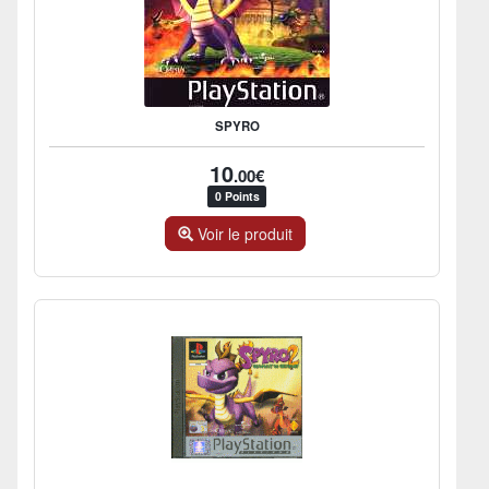
SPYRO
10
.00€
0 Points
Voir le produit