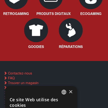
RETROGAMING
PRODUITS DIGITAUX
ECOGAMING
GOODIES
RÉPARATIONS
Contactez-nous
FAQ
Trouver un magasin
Rachat cartes Pokémon
×
Réservation par SMS
Restauration CD griffés
Ce site Web utilise des
FRENCH
Réparations & SAV
cookies
Smartpoints