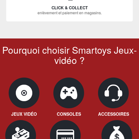
CLICK & COLLECT
enlèvement et paiement en magasins.
Pourquoi choisir Smartoys Jeux-
vidéo ?
JEUX VIDÉO
CONSOLES
ACCESSOIRES