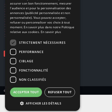
assurer son bon fonctionnement, mesurer
Ecogaming
ENGLISH
l'audience et pour la personnalisation des
Expédition & retours
annonces (publicité personnalisée et non
Confidentialité
personnalisée). Vous pouvez accepter,
Conditions générales
refuser ou personnaliser vos choix à tout
EA Sport UFC 6
moment. En savoir plus dans notre Politique
Call of Duty: Modern Warfare 4
relative aux cookies.
En savoir plus
Rachat et revente de jeux en cash
STRICTEMENT NÉCESSAIRES
PERFORMANCE
CIBLAGE
FONCTIONNALITÉ
NON CLASSIFIÉS
© Copyright 2026 Smartoys SA – Tous droits réservés.
ACCEPTER TOUT
REFUSER TOUT
AFFICHER LES DÉTAILS