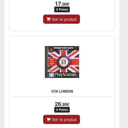
17
.00€
0 Points
Voir le produit
GTA LONDON
26
.95€
0 Points
Voir le produit