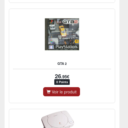
GTA 2
26
.95€
0 Points
Voir le produit