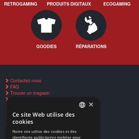
RETROGAMING
PRODUITS DIGITAUX
ECOGAMING
GOODIES
RÉPARATIONS
Contactez-nous
FAQ
Trouver un magasin
Rachat cartes Pokémon
×
Réservation par SMS
Restauration CD griffés
Ce site Web utilise des
FRENCH
Réparations & SAV
cookies
Smartpoints
FRENCH
Notre site utilise des cookies et des
identifiants publicitaires mobiles pour
DUTCH