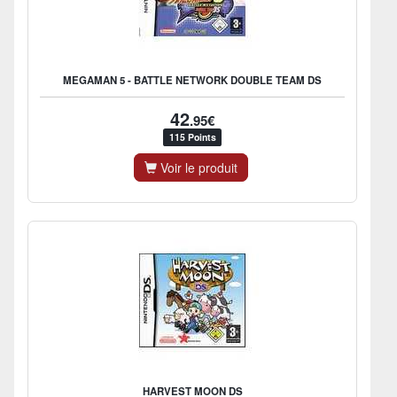
MEGAMAN 5 - BATTLE NETWORK DOUBLE TEAM DS
42
.95€
115 Points
Voir le produit
HARVEST MOON DS