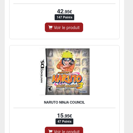
42
.95€
147 Points
Voir le produit
NARUTO NINJA COUNCIL
15
.95€
47 Points
Voir le produit