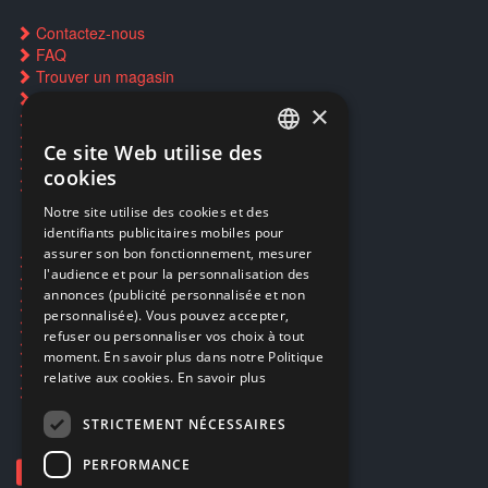
Contactez-nous
FAQ
Trouver un magasin
Rachat cartes Pokémon
×
Réservation par SMS
Restauration CD griffés
Ce site Web utilise des
FRENCH
Réparations & SAV
cookies
Smartpoints
FRENCH
Notre site utilise des cookies et des
identifiants publicitaires mobiles pour
DUTCH
assurer son bon fonctionnement, mesurer
Ecogaming
ENGLISH
l'audience et pour la personnalisation des
Expédition & retours
annonces (publicité personnalisée et non
Confidentialité
personnalisée). Vous pouvez accepter,
Conditions générales
refuser ou personnaliser vos choix à tout
EA Sport UFC 6
moment. En savoir plus dans notre Politique
Call of Duty: Modern Warfare 4
relative aux cookies.
En savoir plus
Rachat et revente de jeux en cash
STRICTEMENT NÉCESSAIRES
PERFORMANCE