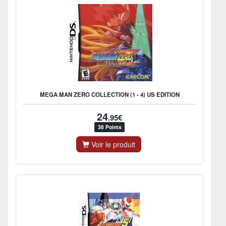
MEGA MAN ZERO COLLECTION (1 - 4) US EDITION
24
.95€
38 Points
Voir le produit