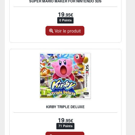
SUPER MARIO MAKER FOR NINTENDO 3DS
19
.95€
0 Points
Voir le produit
KIRBY TRIPLE DELUXE
19
.95€
71 Points