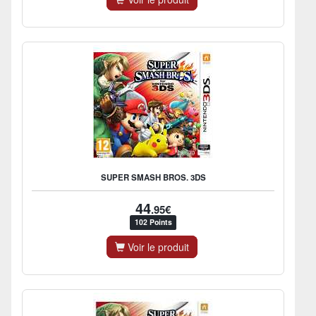
SUPER SMASH BROS. 3DS
44
.95€
102 Points
Voir le produit