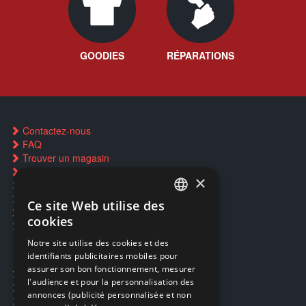
GOODIES
RÉPARATIONS
Contactez-nous
FAQ
Trouver un magasin
Rachat cartes Pokémon
×
Réservation par SMS
Restauration CD griffés
Ce site Web utilise des
FRENCH
Réparations & SAV
cookies
Smartpoints
FRENCH
Notre site utilise des cookies et des
identifiants publicitaires mobiles pour
DUTCH
assurer son bon fonctionnement, mesurer
Ecogaming
ENGLISH
l'audience et pour la personnalisation des
Expédition & retours
annonces (publicité personnalisée et non
Confidentialité