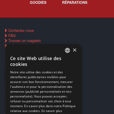
GOODIES
RÉPARATIONS
Contactez-nous
FAQ
Trouver un magasin
Rachat cartes Pokémon
×
Réservation par SMS
Restauration CD griffés
Ce site Web utilise des
FRENCH
Réparations & SAV
cookies
Smartpoints
FRENCH
Notre site utilise des cookies et des
identifiants publicitaires mobiles pour
DUTCH
assurer son bon fonctionnement, mesurer
Ecogaming
ENGLISH
l'audience et pour la personnalisation des
Expédition & retours
annonces (publicité personnalisée et non
Confidentialité
personnalisée). Vous pouvez accepter,
Conditions générales
refuser ou personnaliser vos choix à tout
EA Sport UFC 6
moment. En savoir plus dans notre Politique
Call of Duty: Modern Warfare 4
relative aux cookies.
En savoir plus