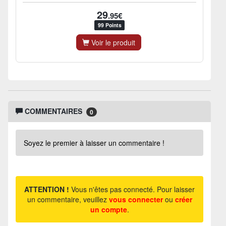
29
.95€
99 Points
Voir le produit
COMMENTAIRES
0
Soyez le premier à laisser un commentaire !
ATTENTION !
Vous n'êtes pas connecté. Pour laisser
un commentaire, veuillez
vous connecter
ou
créer
un compte
.