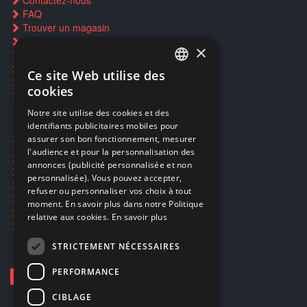
Contactez-nous
FAQ
Trouver un magasin
Rachat cartes Pokémon
×
Réservation par SMS
Restauration CD griffés
Ce site Web utilise des
FRENCH
Réparations & SAV
cookies
Smartpoints
FRENCH
Notre site utilise des cookies et des
identifiants publicitaires mobiles pour
DUTCH
assurer son bon fonctionnement, mesurer
Ecogaming
ENGLISH
l'audience et pour la personnalisation des
Expédition & retours
annonces (publicité personnalisée et non
Confidentialité
personnalisée). Vous pouvez accepter,
Conditions générales
refuser ou personnaliser vos choix à tout
EA Sport UFC 6
moment. En savoir plus dans notre Politique
Call of Duty: Modern Warfare 4
relative aux cookies.
En savoir plus
Rachat et revente de jeux en cash
STRICTEMENT NÉCESSAIRES
PERFORMANCE
CIBLAGE