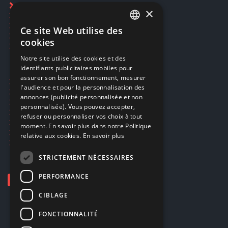
Rachat cartes Pokémon
×
Réservation par SMS
Restauration CD griffés
Ce site Web utilise des
FRENCH
Réparations & SAV
cookies
Smartpoints
FRENCH
Notre site utilise des cookies et des
identifiants publicitaires mobiles pour
DUTCH
assurer son bon fonctionnement, mesurer
Ecogaming
ENGLISH
l'audience et pour la personnalisation des
Expédition & retours
annonces (publicité personnalisée et non
Confidentialité
personnalisée). Vous pouvez accepter,
Conditions générales
refuser ou personnaliser vos choix à tout
EA Sport UFC 6
moment. En savoir plus dans notre Politique
Call of Duty: Modern Warfare 4
relative aux cookies.
En savoir plus
Rachat et revente de jeux en cash
STRICTEMENT NÉCESSAIRES
PERFORMANCE
CIBLAGE
FONCTIONNALITÉ