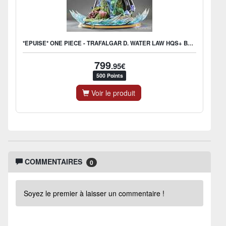
*EPUISE* ONE PIECE - TRAFALGAR D. WATER LAW HQS+ BY TSUME
799
.95€
500 Points
Voir le produit
COMMENTAIRES
0
Soyez le premier à laisser un commentaire !