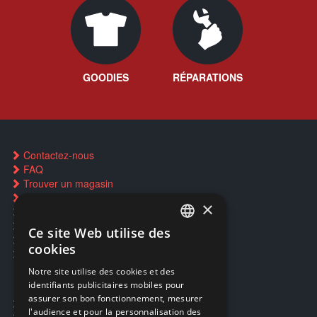
GOODIES
RÉPARATIONS
Contactez-nous
FAQ
Trouver un magasin
Rachat cartes Pokémon
×
Réservation par SMS
Restauration CD griffés
Ce site Web utilise des
FRENCH
Réparations & SAV
cookies
Smartpoints
FRENCH
Notre site utilise des cookies et des
identifiants publicitaires mobiles pour
DUTCH
assurer son bon fonctionnement, mesurer
Ecogaming
ENGLISH
l'audience et pour la personnalisation des