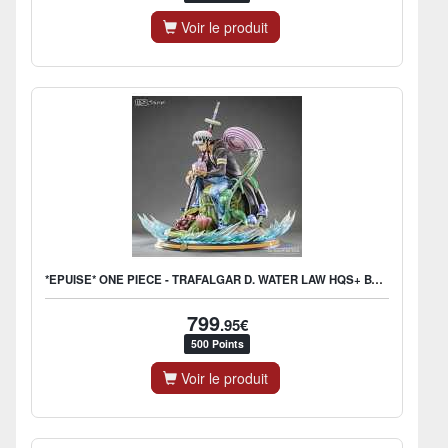
Voir le produit
*EPUISE* ONE PIECE - TRAFALGAR D. WATER LAW HQS+ BY TSUME
799
.95€
500 Points
Voir le produit