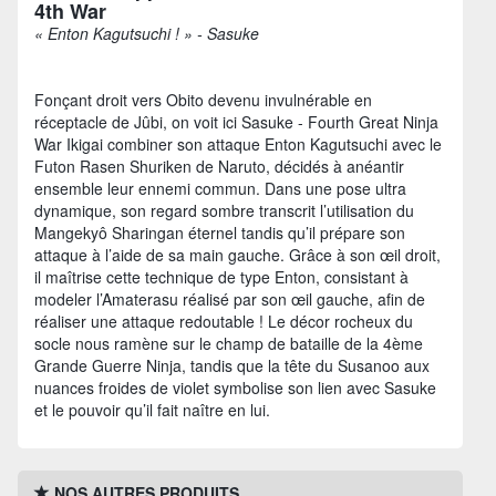
4th War
« Enton Kagutsuchi ! » - Sasuke
Fonçant droit vers Obito devenu invulnérable en
réceptacle de Jûbi, on voit ici Sasuke - Fourth Great Ninja
War Ikigai combiner son attaque Enton Kagutsuchi avec le
Futon Rasen Shuriken de Naruto, décidés à anéantir
ensemble leur ennemi commun. Dans une pose ultra
dynamique, son regard sombre transcrit l’utilisation du
Mangekyô Sharingan éternel tandis qu’il prépare son
attaque à l’aide de sa main gauche. Grâce à son œil droit,
il maîtrise cette technique de type Enton, consistant à
modeler l’Amaterasu réalisé par son œil gauche, afin de
réaliser une attaque redoutable ! Le décor rocheux du
socle nous ramène sur le champ de bataille de la 4ème
Grande Guerre Ninja, tandis que la tête du Susanoo aux
nuances froides de violet symbolise son lien avec Sasuke
et le pouvoir qu’il fait naître en lui.
NOS AUTRES PRODUITS