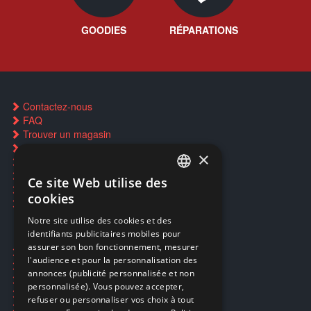
GOODIES
RÉPARATIONS
Contactez-nous
FAQ
Trouver un magasin
Rachat cartes Pokémon
×
Réservation par SMS
Restauration CD griffés
Ce site Web utilise des
FRENCH
Réparations & SAV
cookies
Smartpoints
FRENCH
Notre site utilise des cookies et des
identifiants publicitaires mobiles pour
DUTCH
assurer son bon fonctionnement, mesurer
Ecogaming
ENGLISH
l'audience et pour la personnalisation des
Expédition & retours
annonces (publicité personnalisée et non
Confidentialité
personnalisée). Vous pouvez accepter,
Conditions générales
refuser ou personnaliser vos choix à tout
EA Sport UFC 6