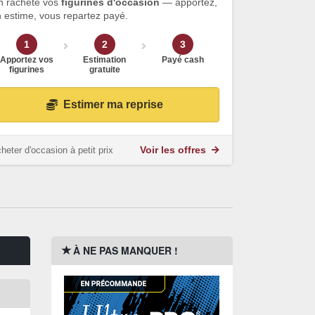
n rachète vos
figurines d'occasion
— apportez,
 estime, vous repartez payé.
1
2
3
Apportez vos
Estimation
Payé cash
figurines
gratuite
Estimer ma reprise
heter d'occasion à petit prix
Voir les offres
À NE PAS MANQUER !