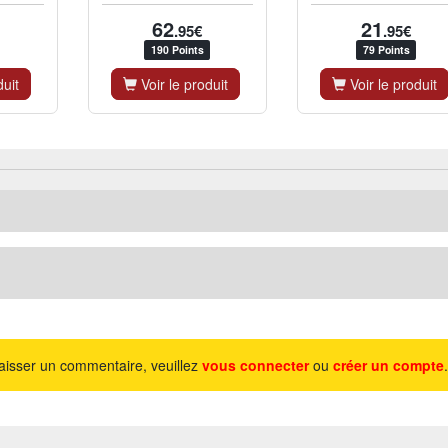
62
21
.95€
.95€
190 Points
79 Points
duit
Voir le produit
Voir le produit
aisser un commentaire, veuillez
vous connecter
ou
créer un compte
.