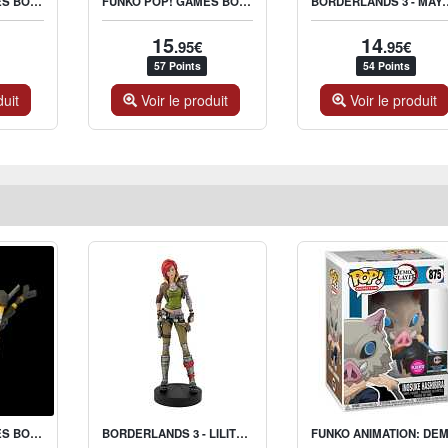
FUNKO POP! GAMES BORDERLANDS 3 LILITH THE SIREN
FUNKO POP! GAMES BORDERLANDS 3 CLAPTRAP
BORDERLANDS 3
15
14
.95€
.95€
57 Points
54 Points
duit
Voir le produit
Voir le produit
FUNKO POP! GAMES BORDERLANDS 3 CLAPTRAP
BORDERLANDS 3 - LILITH FIGURE 22CM