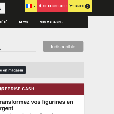
SE CONNECTER
PANIER
0
CIÉTÉ
NEWS
NOS MAGASINS
A
Indisponible
ité en magasin
REPRISE CASH
ransformez vos figurines en
rgent