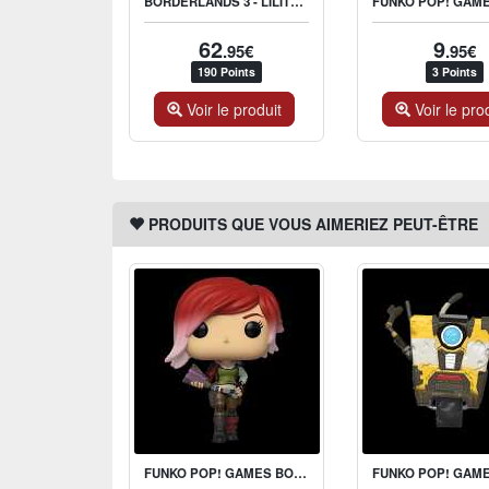
BORDERLANDS 3 - LILITH FIGURE 22CM
62
9
.95€
.95€
190 Points
3 Points
Voir le produit
Voir le pro
PRODUITS QUE VOUS AIMERIEZ PEUT-ÊTRE
FUNKO POP! GAMES BORDERLANDS 3 LILITH THE SIREN