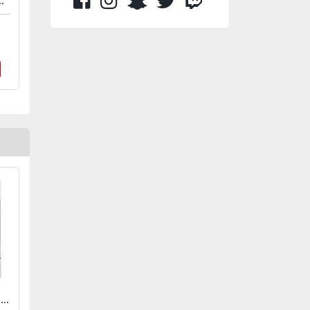
 - MAYA TUBBZ
FUNKO ANIMATION: DEMON SLAYER - INOSUKE (FLOCKED) - US EXCLUSIVE