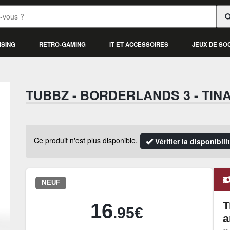
ISING
RETRO-GAMING
IT ET ACCESSOIRES
JEUX DE SO
TUBBZ - BORDERLANDS 3 - TIN
Ce produit n'est plus disponible.
Vérifier la disponibil
NEUF
T
16
.95€
a