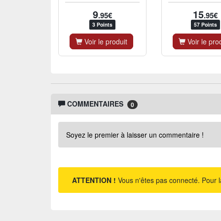
9
15
.95€
.95€
3 Points
57 Points
Voir le produit
Voir le pro
COMMENTAIRES
0
Soyez le premier à laisser un commentaire !
ATTENTION !
Vous n'êtes pas connecté. Pour l