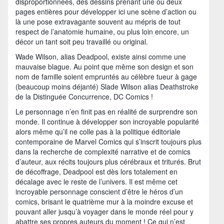
disproportionnées, des dessins prenant une ou deux
pages entières pour développer ici une scène d’action ou
là une pose extravagante souvent au mépris de tout
respect de l’anatomie humaine, ou plus loin encore, un
décor un tant soit peu travaillé ou original.
Wade Wilson, alias Deadpool, existe ainsi comme une
mauvaise blague. Au point que même son design et son
nom de famille soient empruntés au célèbre tueur à gage
(beaucoup moins déjanté) Slade Wilson alias Deathstroke
de la Distinguée Concurrence, DC Comics !
Le personnage n’en finit pas en réalité de surprendre son
monde. Il continue à développer son incroyable popularité
alors même qu’il ne colle pas à la politique éditoriale
contemporaine de Marvel Comics qui s’inscrit toujours plus
dans la recherche de complexité narrative et de comics
d’auteur, aux récits toujours plus cérébraux et triturés. Brut
de décoffrage, Deadpool est dès lors totalement en
décalage avec le reste de l’univers. Il est même cet
incroyable personnage conscient d’être le héros d’un
comics, brisant le quatrième mur à la moindre excuse et
pouvant aller jusqu’à voyager dans le monde réel pour y
abattre ses propres auteurs du moment ! Ce qui n’est