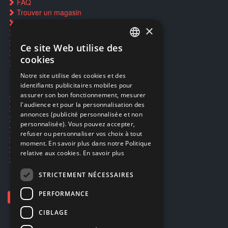
FAQ
Trouver un magasin
Rachat cartes Pokémon
×
Réservation par SMS
Restauration CD griffés
Ce site Web utilise des
FRENCH
Réparations & SAV
cookies
Smartpoints
FRENCH
Notre site utilise des cookies et des
identifiants publicitaires mobiles pour
DUTCH
assurer son bon fonctionnement, mesurer
Ecogaming
ENGLISH
l'audience et pour la personnalisation des
Expédition & retours
annonces (publicité personnalisée et non
Confidentialité
personnalisée). Vous pouvez accepter,
Conditions générales
refuser ou personnaliser vos choix à tout
EA Sport UFC 6
moment. En savoir plus dans notre Politique
Call of Duty: Modern Warfare 4
relative aux cookies.
En savoir plus
Rachat et revente de jeux en cash
STRICTEMENT NÉCESSAIRES
PERFORMANCE
CIBLAGE