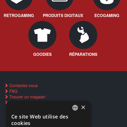
RETROGAMING
PRODUITS DIGITAUX
ECOGAMING
GOODIES
RÉPARATIONS
Contactez-nous
FAQ
Trouver un magasin
Rachat cartes Pokémon
×
Réservation par SMS
Restauration CD griffés
Ce site Web utilise des
FRENCH
Réparations & SAV
cookies
Smartpoints