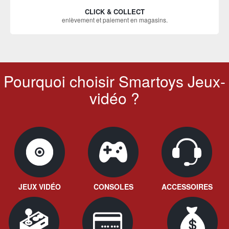
CLICK & COLLECT
enlèvement et paiement en magasins.
Pourquoi choisir Smartoys Jeux-
vidéo ?
JEUX VIDÉO
CONSOLES
ACCESSOIRES