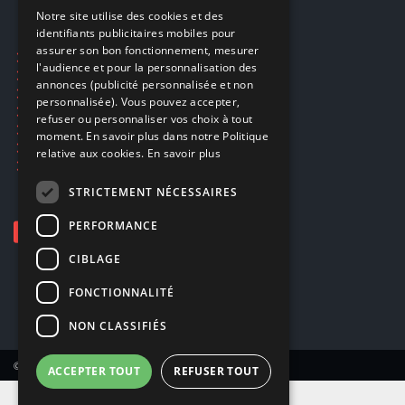
FRENCH
Notre site utilise des cookies et des
identifiants publicitaires mobiles pour
DUTCH
assurer son bon fonctionnement, mesurer
Ecogaming
ENGLISH
l'audience et pour la personnalisation des
Expédition & retours
annonces (publicité personnalisée et non
Confidentialité
personnalisée). Vous pouvez accepter,
Conditions générales
refuser ou personnaliser vos choix à tout
EA Sport UFC 6
moment. En savoir plus dans notre Politique
Call of Duty: Modern Warfare 4
relative aux cookies.
En savoir plus
Rachat et revente de jeux en cash
STRICTEMENT NÉCESSAIRES
PERFORMANCE
CIBLAGE
FONCTIONNALITÉ
NON CLASSIFIÉS
© Copyright 2026 Smartoys SA – Tous droits réservés.
ACCEPTER TOUT
REFUSER TOUT