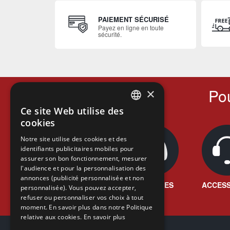
PAIEMENT SÉCURISÉ
Payez en ligne en toute
sécurité.
Pou
×
Ce site Web utilise des
FRENCH
cookies
FRENCH
Notre site utilise des cookies et des
identifiants publicitaires mobiles pour
DUTCH
assurer son bon fonctionnement, mesurer
ENGLISH
l'audience et pour la personnalisation des
annonces (publicité personnalisée et non
JEUX VIDÉO
CONSOLES
ACCESS
personnalisée). Vous pouvez accepter,
refuser ou personnaliser vos choix à tout
moment. En savoir plus dans notre Politique
relative aux cookies.
En savoir plus