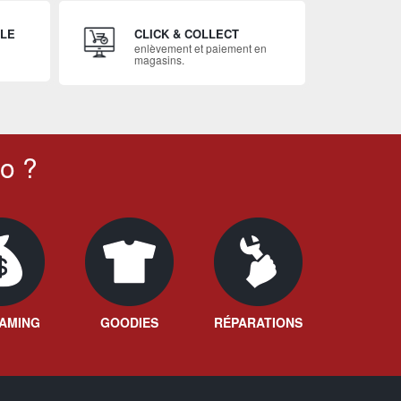
ILE
CLICK & COLLECT
enlèvement et paiement en
magasins.
o ?
AMING
GOODIES
RÉPARATIONS