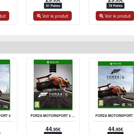
.95€
.95€
81 Points
78 Points
duit
Voir le produit
Voir le produit
FORZA MOTORSPORT 5 DAY ONE EDITION
ORT 5
FORZA MOTORSPORT 
44
44
.95€
.95€