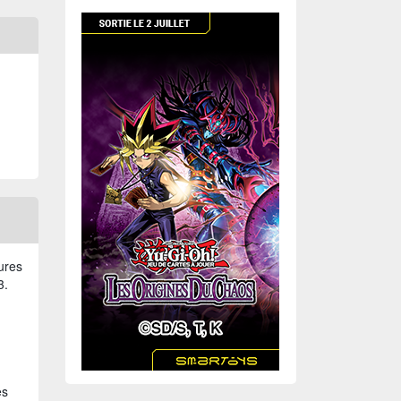
ures
3.
es