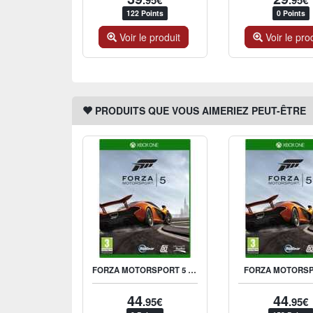
.95€
.95€
122 Points
0 Points
Voir le produit
Voir le pro
PRODUITS QUE VOUS AIMERIEZ PEUT-ÊTRE
FORZA MOTORSPORT 5 DAY ONE EDITION
FORZA MOTORSP
44
44
.95€
.95€