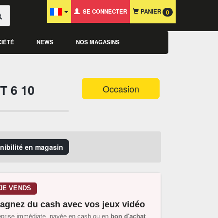
SE CONNECTER
PANIER
0
CIÉTÉ
NEWS
NOS MAGASINS
 6 10
Occasion
onibilité en magasin
JE VENDS
agnez du cash avec vos jeux vidéo
prise immédiate, payée en cash ou en
bon d'achat