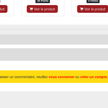
38 Points
0 Points
duit
Voir le produit
Voir le produit
aisser un commentaire, veuillez
vous connecter
ou
créer un compte
.