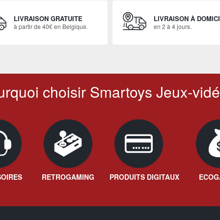
LIVRAISON GRATUITE
LIVRAISON À DOMIC
à partir de 40€ en Belgique.
en 2 à 4 jours.
rquoi choisir Smartoys Jeux-vidé
OIRES
RETROGAMING
PRODUITS DIGITAUX
ECOG