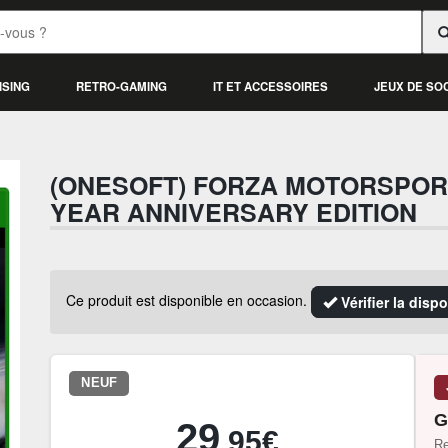
ISING
RETRO-GAMING
IT ET ACCESSOIRES
JEUX DE SO
(ONESOFT) FORZA MOTORSPORT
YEAR ANNIVERSARY EDITION
Ce produit est disponible en occasion.
Vérifier la disp
NEUF
G
29
.95€
Re