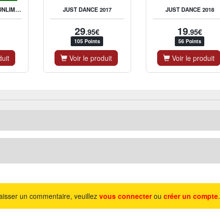
JUST DANCE 2016 UNLIMITED
JUST DANCE 2017
JUST DANCE 2018
29
19
.95€
.95€
105 Points
56 Points
duit
Voir le produit
Voir le produit
aisser un commentaire, veuillez
vous connecter
ou
créer un compte
.