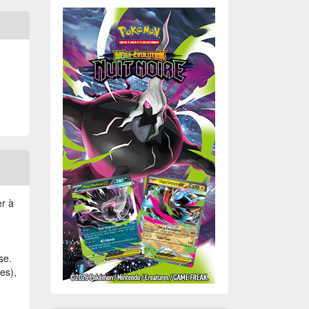
r à
n
se.
es),