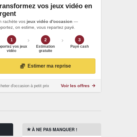
ransformez vos jeux vidéo en
rgent
n rachète vos
jeux vidéo d'occasion
—
portez, on estime, vous repartez payé.
1
2
3
portez vos jeux
Estimation
Payé cash
vidéo
gratuite
Estimer ma reprise
heter d'occasion à petit prix
Voir les offres
À NE PAS MANQUER !