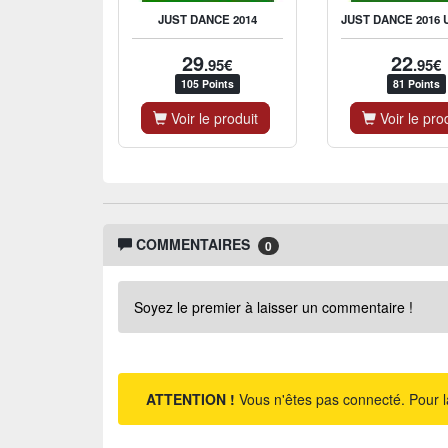
JUST DANCE 2014
29
22
.95€
.95€
105 Points
81 Points
Voir le produit
Voir le pro
COMMENTAIRES
0
Soyez le premier à laisser un commentaire !
ATTENTION !
Vous n'êtes pas connecté. Pour l