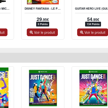
LET'S SING 2017 + 1 MICROPHONE
DISNEY FANTASIA : LE POUVOIR DU SON
GUITAR HE
29
54
.95€
.95€
0 Points
134 Points
duit
Voir le produit
Voir le produit