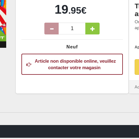
T
19
.95€
a
O
ap
Neuf
Ap
Article non disponible online, veuillez
contacter votre magasin
Ac