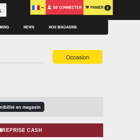
SE CONNECTER
PANIER
0
MING
NEWS
NOS MAGASINS
Occasion
onibilité en magasin
REPRISE CASH