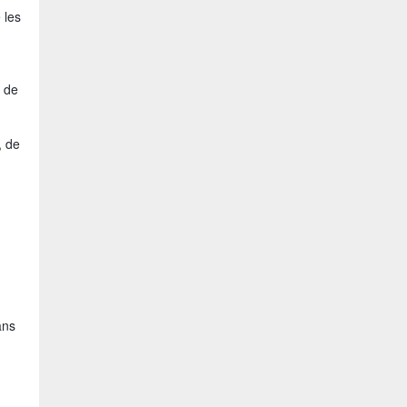
 les
e de
, de
ans