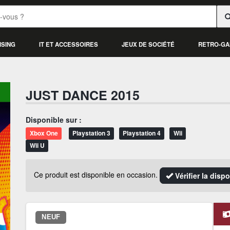
ISING
IT ET ACCESSOIRES
JEUX DE SOCIÉTÉ
RETRO-GA
JUST DANCE 2015
Disponible sur :
Xbox One
Playstation 3
Playstation 4
Wii
Wii U
Ce produit est disponible en occasion.
Vérifier la disp
NEUF