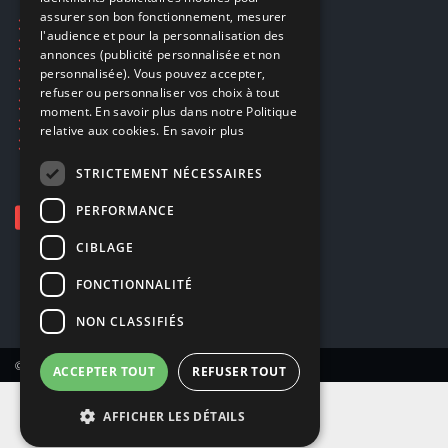
assurer son bon fonctionnement, mesurer
Ecogaming
ENGLISH
l'audience et pour la personnalisation des
Expédition & retours
annonces (publicité personnalisée et non
Confidentialité
personnalisée). Vous pouvez accepter,
Conditions générales
refuser ou personnaliser vos choix à tout
EA Sport UFC 6
moment. En savoir plus dans notre Politique
Call of Duty: Modern Warfare 4
relative aux cookies.
En savoir plus
Rachat et revente de jeux en cash
STRICTEMENT NÉCESSAIRES
PERFORMANCE
CIBLAGE
FONCTIONNALITÉ
NON CLASSIFIÉS
© Copyright 2026 Smartoys SA – Tous droits réservés.
ACCEPTER TOUT
REFUSER TOUT
AFFICHER LES DÉTAILS