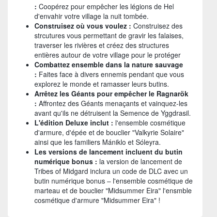
:
Coopérez pour empêcher les légions de Hel
d'envahir votre village la nuit tombée.
Construisez où vous voulez :
Construisez des
strcutures vous permettant de gravir les falaises,
traverser les rivières et créez des structures
entières autour de votre village pour le protéger
Combattez ensemble dans la nature sauvage
:
Faites face à divers ennemis pendant que vous
explorez le monde et ramasser leurs butins.
Arrêtez les Géants pour empêcher le Ragnarök
:
Affrontez des Géants menaçants et vainquez-les
avant qu'ils ne détruisent la Semence de Yggdrasil.
L'édition Deluxe inclut :
l'ensemble cosmétique
d'armure, d'épée et de bouclier "Valkyrie Solaire"
ainsi que les familiers Mániklo et Sóleyra.
Les versions de lancement incluent du butin
numérique bonus :
la version de lancement de
Tribes of Midgard inclura un code de DLC avec un
butin numérique bonus – l'ensemble cosmétique de
marteau et de bouclier "Midsummer Eira" l'ensmble
cosmétique d'armure "Midsummer Eira" !