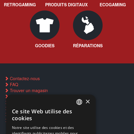
RETROGAMING
PRODUITS DIGITAUX
ECOGAMING
GOODIES
RÉPARATIONS
Contactez-nous
FAQ
Trouver un magasin
Rachat cartes Pokémon
×
Réservation par SMS
Restauration CD griffés
Ce site Web utilise des
FRENCH
Réparations & SAV
cookies
Smartpoints
FRENCH
Notre site utilise des cookies et des
identifiants publicitaires mobiles pour
DUTCH