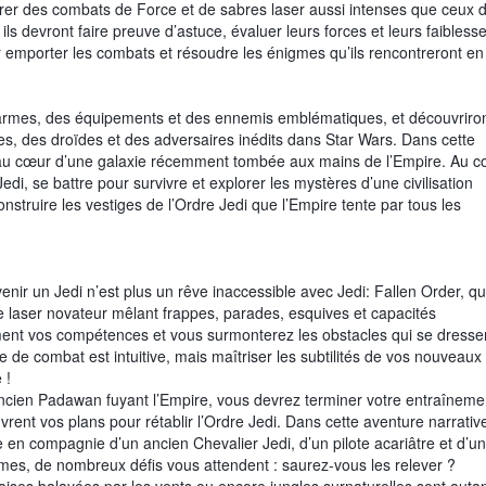
livrer des combats de Force et de sabres laser aussi intenses que ceux 
ils devront faire preuve d’astuce, évaluer leurs forces et leurs faiblesse
ur emporter les combats et résoudre les énigmes qu’ils rencontreront en
s armes, des équipements et des ennemis emblématiques, et découvriro
, des droïdes et des adversaires inédits dans Star Wars. Dans cette
t au cœur d’une galaxie récemment tombée aux mains de l’Empire. Au c
edi, se battre pour survivre et explorer les mystères d’une civilisation
nstruire les vestiges de l’Ordre Jedi que l’Empire tente par tous les
nir un Jedi n’est plus un rêve inaccessible avec Jedi: Fallen Order, qu
laser novateur mêlant frappes, parades, esquives et capacités
lement vos compétences et vous surmonterez les obstacles qui se dresse
 de combat est intuitive, mais maîtriser les subtilités de vos nouveaux
 !
 Ancien Padawan fuyant l’Empire, vous devrez terminer votre entraîneme
rent vos plans pour rétablir l’Ordre Jedi. Dans cette aventure narrativ
 en compagnie d’un ancien Chevalier Jedi, d’un pilote acariâtre et d’un
gmes, de nombreux défis vous attendent : saurez-vous les relever ?