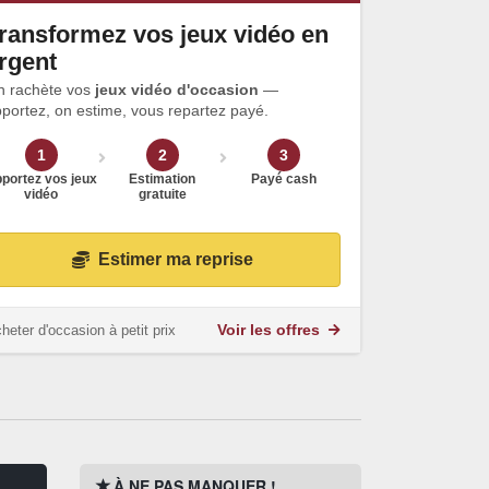
ransformez vos jeux vidéo en
rgent
n rachète vos
jeux vidéo d'occasion
—
portez, on estime, vous repartez payé.
1
2
3
portez vos jeux
Estimation
Payé cash
vidéo
gratuite
Estimer ma reprise
heter d'occasion à petit prix
Voir les offres
À NE PAS MANQUER !