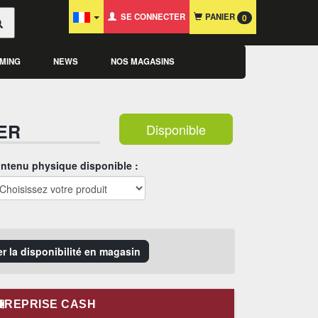
SE CONNECTER
PANIER
0
MING
NEWS
NOS MAGASINS
ER
Disponible
ntenu physique disponible :
er la disponibilité en magasin
REPRISE CASH