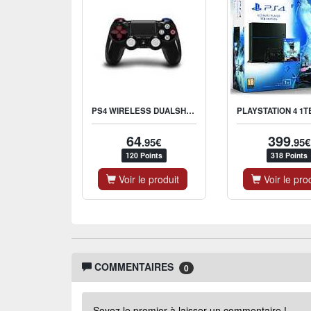
PS4 WIRELESS DUALSHOCK CONTROLLER STAR WARS
64
399
.95€
.95€
120 Points
318 Points
Voir le produit
Voir le pro
COMMENTAIRES
0
Soyez le premier à laisser un commentaire !