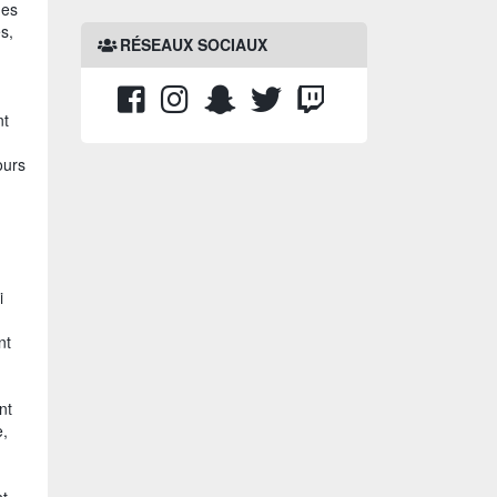
des
s,
RÉSEAUX SOCIAUX
nt
ours
i
nt
nt
e,