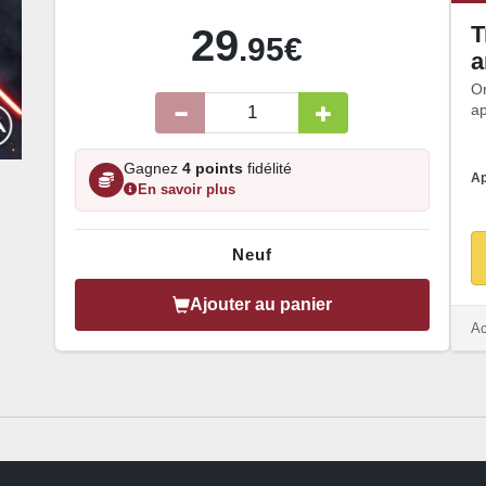
T
29
.95€
a
O
ap
Gagnez
4 points
fidélité
Ap
En savoir plus
Neuf
Ajouter au panier
Ac