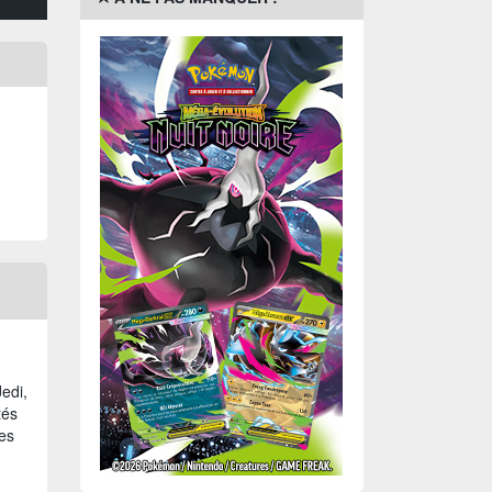
edi,
tés
ses