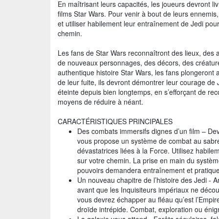
En maîtrisant leurs capacités, les joueurs devront 
films Star Wars. Pour venir à bout de leurs ennemis, 
et utiliser habilement leur entraînement de Jedi po
chemin.
Les fans de Star Wars reconnaîtront des lieux, de
de nouveaux personnages, des décors, des créatures
authentique histoire Star Wars, les fans plongeron
de leur fuite, ils devront démontrer leur courage de J
éteinte depuis bien longtemps, en s’efforçant de reco
moyens de réduire à néant.
CARACTÉRISTIQUES PRINCIPALES
Des combats immersifs dignes d’un film – Deve
vous propose un système de combat au sabre 
dévastatrices liées à la Force. Utilisez habi
sur votre chemin. La prise en main du système
pouvoirs demandera entraînement et pratique
Un nouveau chapitre de l’histoire des Jedi -
avant que les Inquisiteurs impériaux ne découv
vous devrez échapper au fléau qu’est l’Empire
droïde intrépide. Combat, exploration ou éni