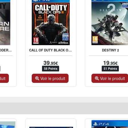
CALL OF DUTY : MODERN WARFARE
CALL OF DUTY BLACK OPS 3
DESTINY 2
39
19
.95€
.95€
58 Points
51 Points
duit
Voir le produit
Voir le produit