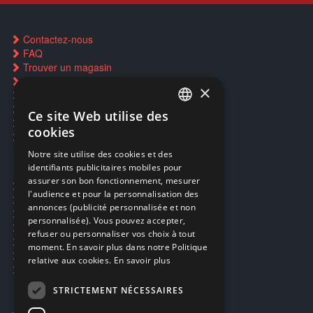
Contactez-nous
FAQ
Trouver un magasin
Rachat cartes Pokémon
×
Réservation par SMS
Restauration CD griffés
Ce site Web utilise des
FRENCH
Réparations & SAV
cookies
Smartpoints
FRENCH
Notre site utilise des cookies et des
identifiants publicitaires mobiles pour
DUTCH
assurer son bon fonctionnement, mesurer
Ecogaming
ENGLISH
l'audience et pour la personnalisation des
Expédition & retours
annonces (publicité personnalisée et non
Confidentialité
personnalisée). Vous pouvez accepter,
Conditions générales
refuser ou personnaliser vos choix à tout
EA Sport UFC 6
moment. En savoir plus dans notre Politique
Call of Duty: Modern Warfare 4
relative aux cookies.
En savoir plus
Rachat et revente de jeux en cash
STRICTEMENT NÉCESSAIRES