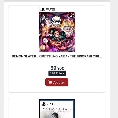
DEMON SLAYER : KIMETSU NO YAIBA - THE HINOKAMI CHRONICLES
59
.95€
198 Points
Ajouter