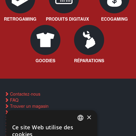
RETROGAMING
PRODUITS DIGITAUX
ECOGAMING
GOODIES
RÉPARATIONS
Contactez-nous
FAQ
Trouver un magasin
Rachat cartes Pokémon
×
Réservation par SMS
Restauration CD griffés
Ce site Web utilise des
FRENCH
Réparations & SAV
cookies