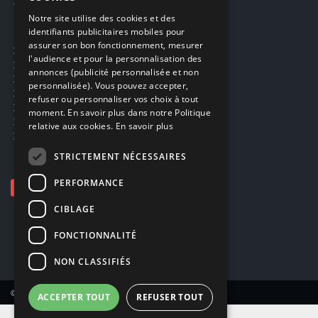
Smartpoints
FRENCH
Notre site utilise des cookies et des
identifiants publicitaires mobiles pour
DUTCH
assurer son bon fonctionnement, mesurer
Ecogaming
ENGLISH
l'audience et pour la personnalisation des
Expédition & retours
annonces (publicité personnalisée et non
Confidentialité
personnalisée). Vous pouvez accepter,
Conditions générales
refuser ou personnaliser vos choix à tout
EA Sport UFC 6
moment. En savoir plus dans notre Politique
Call of Duty: Modern Warfare 4
relative aux cookies.
En savoir plus
Rachat et revente de jeux en cash
STRICTEMENT NÉCESSAIRES
PERFORMANCE
CIBLAGE
FONCTIONNALITÉ
NON CLASSIFIÉS
© Copyright 2026 Smartoys SA – Tous droits réservés.
ACCEPTER TOUT
REFUSER TOUT