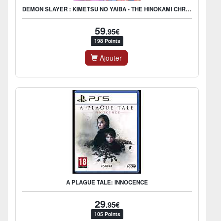
DEMON SLAYER : KIMETSU NO YAIBA - THE HINOKAMI CHRONICLES
59
.95€
198 Points
Ajouter
A PLAGUE TALE: INNOCENCE
29
.95€
105 Points