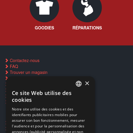
GOODIES
RÉPARATIONS
Contactez-nous
FAQ
Trouver un magasin
Rachat cartes Pokémon
×
Réservation par SMS
Restauration CD griffés
Ce site Web utilise des
FRENCH
Réparations & SAV
cookies
Smartpoints
FRENCH
Notre site utilise des cookies et des
identifiants publicitaires mobiles pour
DUTCH
assurer son bon fonctionnement, mesurer
Ecogaming
ENGLISH
l'audience et pour la personnalisation des
Expédition & retours
annonces (publicité personnalisée et non