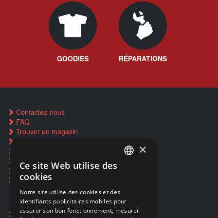
GOODIES
RÉPARATIONS
Contactez-nous
FAQ
Trouver un magasin
Rachat cartes Pokémon
×
Réservation par SMS
Restauration CD griffés
Ce site Web utilise des
FRENCH
Réparations & SAV
cookies
Smartpoints
FRENCH
Notre site utilise des cookies et des
identifiants publicitaires mobiles pour
DUTCH
assurer son bon fonctionnement, mesurer
Ecogaming